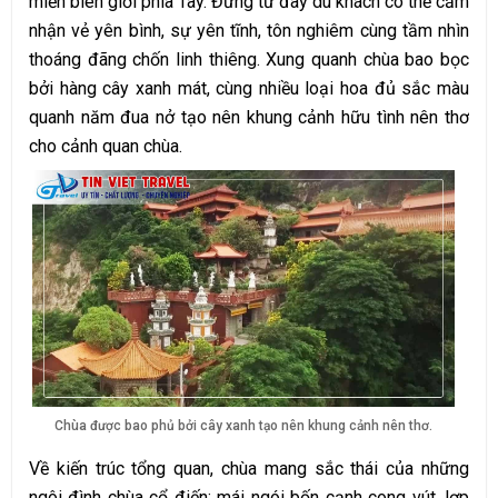
miền biên giới phía Tây. Đứng từ đây du khách có thể cảm
nhận vẻ yên bình, sự yên tĩnh, tôn nghiêm cùng tầm nhìn
thoáng đãng chốn linh thiêng. Xung quanh chùa bao bọc
bởi hàng cây xanh mát, cùng nhiều loại hoa đủ sắc màu
quanh năm đua nở tạo nên khung cảnh hữu tình nên thơ
cho cảnh quan chùa.
Chùa được bao phủ bởi cây xanh tạo nên khung cảnh nên thơ.
Về kiến trúc tổng quan, chùa mang sắc thái của những
ngôi đình chùa cổ điến: mái ngói bốn cạnh cong vút, lợp