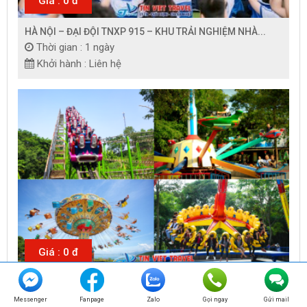
Giá : 0 đ
HÀ NỘI – ĐẠI ĐỘI TNXP 915 – KHU TRẢI NGHIỆM NHÀ...
Thời gian : 1 ngày
Khởi hành : Liên hệ
Giá : 0 đ
TOUR HỒ NÚI CỐC
Thời gian : 1 ngày
Messenger
Fanpage
Zalo
Gọi ngay
Gửi mail