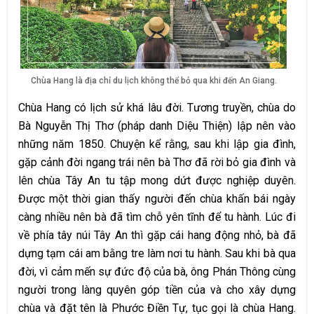
Chùa Hang là địa chỉ du lịch không thể bỏ qua khi đến An Giang.
Chùa Hang có lịch sử khá lâu đời. Tương truyền, chùa do
Bà Nguyễn Thị Thơ (pháp danh Diệu Thiện) lập nên vào
những năm 1850. Chuyện kể rằng, sau khi lập gia đình,
gặp cảnh đời ngang trái nên bà Thơ đã rời bỏ gia đình và
lên chùa Tây An tu tập mong dứt được nghiệp duyên.
Được một thời gian thấy người đến chùa khấn bái ngày
càng nhiều nên bà đã tìm chỗ yên tĩnh để tu hành. Lúc đi
về phía tây núi Tây An thì gặp cái hang động nhỏ, bà đã
dựng tạm cái am bằng tre làm nơi tu hành. Sau khi bà qua
đời, vì cảm mến sự đức độ của bà, ông Phán Thông cùng
người trong làng quyên góp tiền của và cho xây dựng
chùa và đặt tên là Phước Điền Tự, tục gọi là chùa Hang.