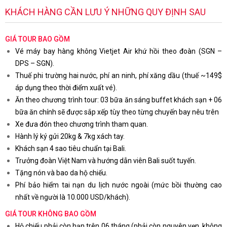
KHÁCH HÀNG CẦN LƯU Ý NHỮNG QUY ĐỊNH SAU
GIÁ TOUR BAO GỒM
Vé máy bay hàng không Vietjet Air khứ hồi theo đoàn (SGN –
DPS – SGN).
Thuế phi trường hai nước, phí an ninh, phí xăng dầu (thuế ~149$
áp dụng theo thời điểm xuất vé).
Ăn theo chương trình tour: 03 bữa ăn sáng buffet khách sạn + 06
bữa ăn chính sẽ được sắp xếp tùy theo từng chuyến bay nêu trên
Xe đưa đón theo chương trình tham quan.
Hành lý ký gửi 20kg & 7kg xách tay.
Khách sạn 4 sao tiêu chuẩn tại Bali.
Trưởng đoàn Việt Nam và hướng dẫn viên Bali suốt tuyến.
Tặng nón và bao da hộ chiếu.
Phí bảo hiểm tai nạn du lịch nước ngoài (mức bồi thường cao
nhất về người là 10.000 USD/khách).
GIÁ TOUR KHÔNG BAO GỒM
Hộ chiếu phải còn hạn trên 06 tháng (phải còn nguyên vẹn, không