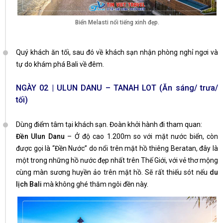
Biển Melasti nổi tiếng xinh đẹp.
Quý khách ăn tối, sau đó về khách sạn nhận phòng nghỉ ngơi và
tự do khám phá Bali về đêm.
NGÀY 02 | ULUN DANU – TANAH LOT (Ăn sáng/ trưa/
tối)
Dùng điểm tâm tại khách sạn. Đoàn khởi hành đi tham quan:
Đền Ulun Danu
– Ở độ cao 1.200m so với mặt nước biển, còn
được gọi là “Đền Nước” do nổi trên mặt hồ thiêng Beratan, đây là
một trong những hồ nước đẹp nhất trên Thế Giới, với vẻ thơ mộng
cùng màn sương huyền ảo trên mặt hồ. Sẽ rất thiếu sót nếu
du
lịch Bali
mà không ghé thăm ngôi đền này.