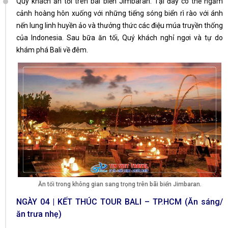
Quý khách ăn tối trên bãi biển Jimbaran. Tại đây có thể ngắm
cảnh hoàng hôn xuống với những tiếng sóng biển rì rào với ánh
nến lung linh huyền ảo và thưởng thức các điệu múa truyền thống
của Indonesia. Sau bữa ăn tối, Quý khách nghỉ ngơi và tự do
khám phá Bali về đêm.
Ăn tối trong không gian sang trọng trên bãi biển Jimbaran.
NGÀY 04 | KẾT THÚC TOUR BALI – TP.HCM (Ăn sáng/
ăn trưa nhẹ)