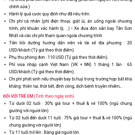
chỉnh sửa ).
Hành lý quá cước quy định như đã nêu trên.
Chi phí cá nhân (phí điện thoại, giặt ủi, ăn uống ngoài chương
trình, phí khuân vác hành lý, …) • Xe đưa đón sân bay Tân Sơn
Nhất và các chi phí tham quan ngoài chương trình.
Tiền bồi dưỡng hướng dẫn viên và tài xế địa phương : 20
USD/khách (Tỷ giá theo thời điểm).
Phụ thu phòng đơn : 110 USD (Tỷ giá theo thời điểm).
Phí visa nhập cảnh Việt Nam (VK + NN) 1 tháng 1 lần : 65
USD/khách (Tỷ giá theo thời điểm).
Chi phí phát sinh nếu chuyến bay bị huỷ trong trường hợp bất khả
kháng: thiên tai, thời tiết, đình công, dịch bệnh truyền nhiễm,…
ĐỐI VỚI TRẺ EM
(Tính theo ngày sinh)
Từ dưới 02 tuổi : 30% giá tour + thuế & vé 100% (ngủ chung
giường với người lớn)
Từ 02 tuổi đến dưới 11 tuổi : 75% giá tour + thuế & vé 100% (ngủ
chung giường với người lớn)
Từ 11 tuổi trở lên : Bằng giá người lớn.