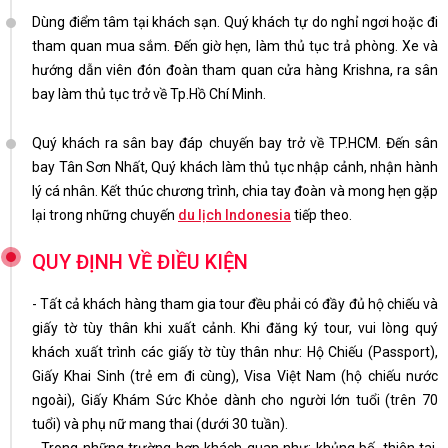
Dùng điểm tâm tại khách sạn. Quý khách tự do nghỉ ngơi hoặc đi
tham quan mua sắm. Đến giờ hẹn, làm thủ tục trả phòng. Xe và
hướng dẫn viên đón đoàn tham quan cửa hàng Krishna, ra sân
bay làm thủ tục trở về Tp.Hồ Chí Minh.
Quý khách ra sân bay đáp chuyến bay trở về TP.HCM. Đến sân
bay Tân Sơn Nhất, Quý khách làm thủ tục nhập cảnh, nhận hành
lý cá nhân. Kết thúc chương trình, chia tay đoàn và mong hẹn gặp
lại trong những chuyến
du lịch Indonesia
tiếp theo.
QUY ĐỊNH VỀ ĐIỀU KIỆN
- Tất cả khách hàng tham gia tour đều phải có đầy đủ hộ chiếu và
giấy tờ tùy thân khi xuất cảnh. Khi đăng ký tour, vui lòng quý
khách xuất trình các giấy tờ tùy thân như: Hộ Chiếu (Passport),
Giấy Khai Sinh (trẻ em đi cùng), Visa Việt Nam (hộ chiếu nước
ngoài), Giấy Khám Sức Khỏe dành cho người lớn tuổi (trên 70
tuổi) và phụ nữ mang thai (dưới 30 tuần).