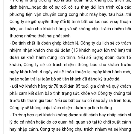
- Trong những trường hợp khách quan như: khủng bố, thiên tai,
dịch bệnh,…hoặc do có sự cố, có sự thay đổi lịch trình của các
phương tiện vận chuyển công cộng như: máy bay, tàu hỏa…thì
Công ty sẽ giữ quyền thay đổi lộ trình bất cứ lúc nào vì sự thuận
tiện, an toàn cho khách hàng và sẽ không chịu trách nhiệm bồi
thường những thiệt hại phát sinh.
- Do tính chất là đoàn ghép khách lẻ, Công ty du lịch sẽ có trách
nhiệm nhận khách cho đủ đoàn (15 khách người lớn trở lên) thì
đoàn sẽ khởi hành đúng lịch trình. Nếu số lượng đoàn dưới 15
khách, Công ty sẽ có trách nhiệm thông báo cho khách trước
ngày khởi hành 4 ngày và sẽ thỏa thuận lại ngày khởi hành mới,
hoặc hoàn trả lại toàn bộ số tiền khách đã đăng ký trước đó.
- Đối với khách hàng từ 70 tuổi đến 85 tuổi, gia đình và quý khách
phải cam kết đảm bảo tình trạng sức khỏe với Công ty chúng tôi
trước khi tham gia tour. Nếu có bất cứ sự cố nào xảy ra trên tour,
Công ty sẽ không chịu trách nhiệm dưới mọi tình huống.
- Trường hợp quý khách không được xuất cảnh hay nhập cảnh vì
lý do cá nhân hoặc do cơ quan hải quan sở tại từ chối xuất cảnh
hay nhập cảnh. Công ty sẽ không chịu trách nhiệm và sẽ không