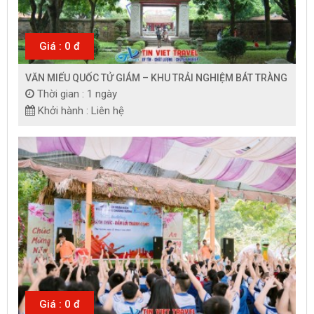
Giá : 0 đ
VĂN MIẾU QUỐC TỬ GIÁM – KHU TRẢI NGHIỆM BÁT TRÀNG
Thời gian : 1 ngày
Khởi hành : Liên hệ
Giá : 0 đ