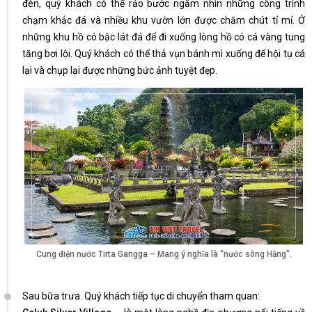
đèn, quý khách có thể rảo bước ngắm nhìn những công trình
chạm khắc đá và nhiều khu vườn lớn được chăm chút tỉ mỉ. Ở
những khu hồ có bậc lát đá để đi xuống lòng hồ có cá vàng tung
tăng bơi lội. Quý khách có thể thả vụn bánh mì xuống để hội tụ cá
lại và chụp lại được những bức ảnh tuyệt đẹp.
Cung điện nước Tirta Gangga – Mang ý nghĩa là “nước sông Hằng".
Sau bữa trưa. Quý khách tiếp tục di chuyển tham quan: