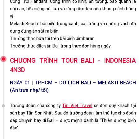
Cổng Trời Handara: Công trình cổ kính, ấn tượng, bao quanh là
núi cao, hồ miệng núi lửa và rừng rậm tạo nên khung cảnh hùng
vĩ
Melasti Beach: bãi biển trong xanh, cát trắng và những vách đá
dựng đứng ăn sát ra biển.
Thưởng thức bữa tối trên bãi biển Jimbaran.
Thưởng thức đặc sản Bali trong thực đơn hàng ngày.
CHƯƠNG TRÌNH TOUR BALI - INDONESIA
4N3D
NGÀY 01 | TP.HCM – DU LỊCH BALI – MELASTI BEACH
(Ăn trưa nhẹ/ tối)
Trưởng đoàn của công ty
Tín Việt Travel
sẽ đón quý khách tại
sân bay Tân Sơn Nhất. Sau đó trưởng đoàn làm thủ tục cho đoàn
đáp chuyến bay đi Bali – được mệnh danh là “Thiên đường biển
đảo”.