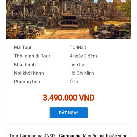
Mã Tour
TC4N3D
Thời gian đi Tour
4 ngày 3 đêm
Khởi hành
Liên hệ
Nơi khởi hành
Hồ Chí Minh
Phương tiện
Ô tô
3.490.000 VND
ĐẶT NGAY
Tour Campuchia 4N3D
- Campuchia
là quốc gia thuộc vùng