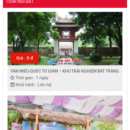
TOUR NỔI BẬT
Giá : 0 đ
VĂN MIẾU QUỐC TỬ GIÁM – KHU TRẢI NGHIỆM BÁT TRÀNG
Thời gian : 1 ngày
Khởi hành : Liên hệ