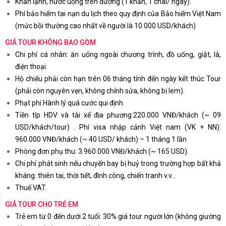
Khăn lạnh, nước uống trên đường (1 khăn, 1 chai/ ngày).
Phí bảo hiểm tai nạn du lịch theo quy định của Bảo hiểm Việt Nam
(mức bồi thường cao nhất về người là 10.000 USD/khách)
GIÁ TOUR KHÔNG BAO GỒM
Chi phí cá nhân: ăn uống ngoài chương trình, đồ uống, giặt, là,
điện thoại.
Hộ chiếu phải còn hạn trên 06 tháng tính đến ngày kết thúc Tour
(phải còn nguyên vẹn, không chỉnh sửa, không bị lem).
Phạt phí Hành lý quá cước qui định.
Tiền típ HDV và tài xế địa phương:220.000 VNĐ/khách (~ 09
USD/khách/tour) . Phí visa nhập cảnh Việt nam (VK + NN):
960.000 VNĐ/khách (~ 40 USD/ khách) – 1 tháng 1 lần
Phòng đơn phụ thu: 3.960.000 VNĐ/khách (~ 165 USD).
Chi phí phát sinh nếu chuyến bay bị huỷ trong trường hợp bất khả
kháng: thiên tai, thời tiết, đình công, chiến tranh v.v…
Thuế VAT.
GIÁ TOUR CHO TRẺ EM
Trẻ em từ 0 đến dưới 2 tuổi: 30% giá tour người lớn (không giường