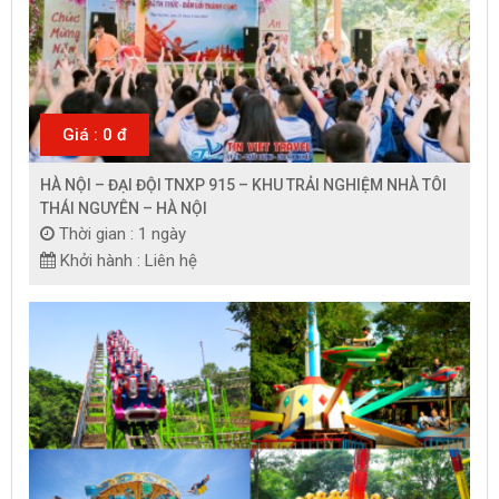
Giá : 0 đ
HÀ NỘI – ĐẠI ĐỘI TNXP 915 – KHU TRẢI NGHIỆM NHÀ TÔI
THÁI NGUYÊN – HÀ NỘI
Thời gian : 1 ngày
Khởi hành : Liên hệ