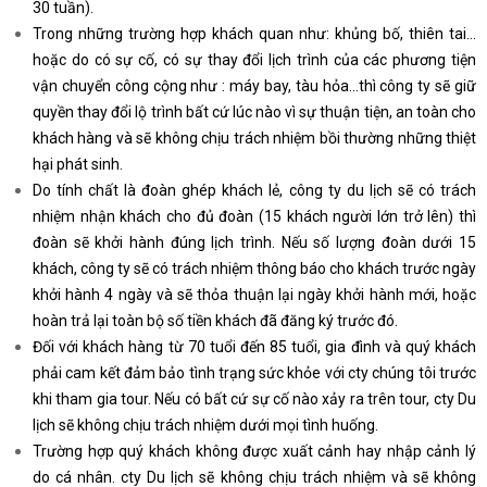
30 tuần).
Trong những trường hợp khách quan như: khủng bố, thiên tai…
hoặc do có sự cố, có sự thay đổi lịch trình của các phương tiện
vận chuyển công cộng như : máy bay, tàu hỏa…thì công ty sẽ giữ
quyền thay đổi lộ trình bất cứ lúc nào vì sự thuận tiện, an toàn cho
khách hàng và sẽ không chịu trách nhiệm bồi thường những thiệt
hại phát sinh.
Do tính chất là đoàn ghép khách lẻ, công ty du lịch sẽ có trách
nhiệm nhận khách cho đủ đoàn (15 khách người lớn trở lên) thì
đoàn sẽ khởi hành đúng lịch trình. Nếu số lượng đoàn dưới 15
khách, công ty sẽ có trách nhiệm thông báo cho khách trước ngày
khởi hành 4 ngày và sẽ thỏa thuận lại ngày khởi hành mới, hoặc
hoàn trả lại toàn bộ số tiền khách đã đăng ký trước đó.
Đối với khách hàng từ 70 tuổi đến 85 tuổi, gia đình và quý khách
phải cam kết đảm bảo tình trạng sức khỏe với cty chúng tôi trước
khi tham gia tour. Nếu có bất cứ sự cố nào xảy ra trên tour, cty Du
lịch sẽ không chịu trách nhiệm dưới mọi tình huống.
Trường hợp quý khách không được xuất cảnh hay nhập cảnh lý
do cá nhân. cty Du lịch sẽ không chịu trách nhiệm và sẽ không