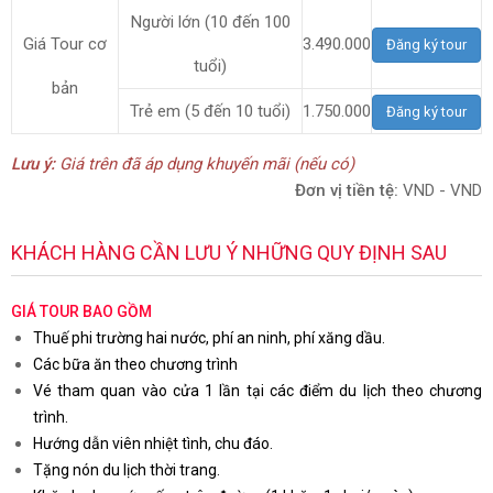
Người lớn (10 đến 100
Giá Tour cơ
3.490.000
Đăng ký tour
tuổi)
bản
Trẻ em (5 đến 10 tuổi)
1.750.000
Đăng ký tour
Lưu ý:
Giá trên đã áp dụng khuyến mãi (nếu có)
Đơn vị tiền tệ:
VND - VND
KHÁCH HÀNG CẦN LƯU Ý NHỮNG QUY ĐỊNH SAU
GIÁ TOUR BAO GỒM
Thuế phi trường hai nước, phí an ninh, phí xăng dầu.
Các bữa ăn theo chương trình
Vé tham quan vào cửa 1 lần tại các điểm du lịch theo chương
trình.
Hướng dẫn viên nhiệt tình, chu đáo.
Tặng nón du lịch thời trang.