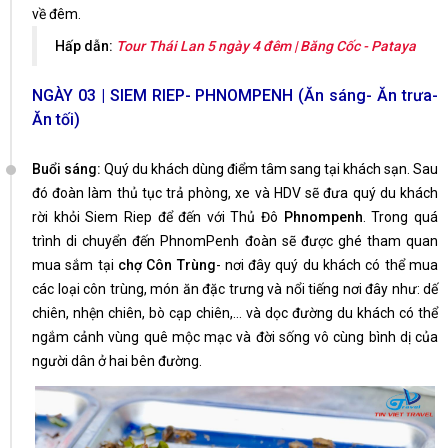
về đêm.
Hấp dẫn:
Tour Thái Lan 5 ngày 4 đêm | Băng Cốc - Pataya
NGÀY 03 | SIEM RIEP- PHNOMPENH (Ăn sáng- Ăn trưa-
Ăn tối)
Buổi sáng:
Quý du khách dùng điểm tâm sang tại khách sạn. Sau
đó đoàn làm thủ tục trả phòng, xe và HDV sẽ đưa quý du khách
rời khỏi Siem Riep để đến với Thủ Đô
Phnompenh
. Trong quá
trình di chuyển đến PhnomPenh đoàn sẽ được ghé tham quan
mua sắm tại
chợ Côn Trùng
- nơi đây quý du khách có thể mua
các loại côn trùng, món ăn đặc trưng và nổi tiếng nơi đây như: dế
chiên, nhện chiên, bò cạp chiên,… và dọc đường du khách có thể
ngắm cảnh vùng quê mộc mạc và đời sống vô cùng bình dị của
người dân ở hai bên đường.