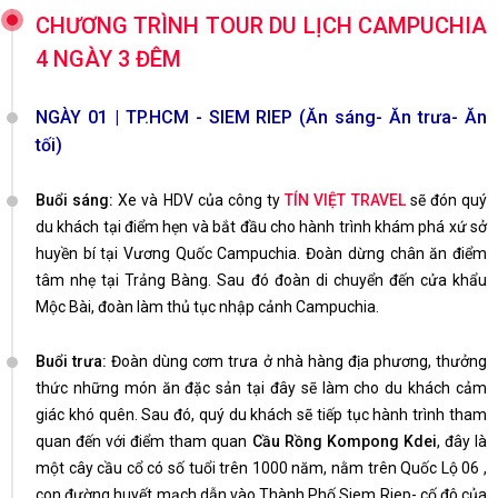
CHƯƠNG TRÌNH TOUR DU LỊCH CAMPUCHIA
4 NGÀY 3 ĐÊM
NGÀY 01 | TP.HCM - SIEM RIEP (Ăn sáng- Ăn trưa- Ăn
tối)
Buổi sáng:
Xe và HDV của công ty
TÍN VIỆT TRAVEL
sẽ đón quý
du khách tại điểm hẹn và bắt đầu cho hành trình khám phá xứ sở
huyền bí tại Vương Quốc Campuchia. Đoàn dừng chân ăn điểm
tâm nhẹ tại Trảng Bàng. Sau đó đoàn di chuyển đến cửa khẩu
Mộc Bài, đoàn làm thủ tục nhập cảnh Campuchia.
Buổi trưa:
Đoàn dùng cơm trưa ở nhà hàng địa phương, thưởng
thức những món ăn đặc sản tại đây sẽ làm cho du khách cảm
giác khó quên. Sau đó, quý du khách sẽ tiếp tục hành trình tham
quan đến với điểm tham quan
Cầu Rồng Kompong Kdei
, đây là
một cây cầu cổ có số tuổi trên 1000 năm, nằm trên Quốc Lộ 06 ,
con đường huyết mạch dẫn vào Thành Phố Siem Riep- cố đô của