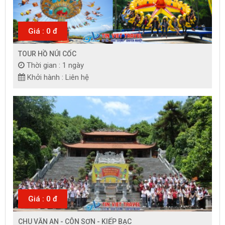
Giá : 0 đ
TOUR HỒ NÚI CỐC
Thời gian : 1 ngày
Khởi hành : Liên hệ
Giá : 0 đ
CHU VĂN AN - CÔN SƠN - KIẾP BẠC