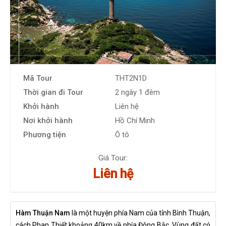
Mã Tour
THT2N1D
Thời gian đi Tour
2 ngày 1 đêm
Khởi hành
Liên hệ
Nơi khởi hành
Hồ Chí Minh
Phương tiện
Ô tô
Giá Tour:
Liên hệ
Hàm Thuận Nam
là một huyện phía Nam của tỉnh Bình Thuận,
cách Phan Thiết khoảng 40km về phía Đông Bắc. Vùng đất có