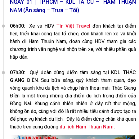
NGÀY 01 | TP.HCM – KDL TÀ CÚ – HÀM THUẬN
NAM (Ăn sáng – Trưa – Tối)
06h00:
Xe và HDV
Tín Việt Travel
đón khách tại điểm
hẹn, triển khai công tác tổ chức, đón khách lên xe và khởi
hành đi Hàm Thuận Nam, đoàn cùng HDV tham gia các
chương trình văn nghệ vui nhộn trên xe, với nhiều phần quà
hấp dẫn.
07h30:
Quý đoàn dùng điểm tâm sáng tại
KDL THÁC
GIANG ĐIỀN
. Sau bữa sáng, quý khách tham quan, dạo
vòng quanh khu du lịch và chụp hình thoải mái. Thác Giang
Điền là một trong những địa điểm du lịch trọng điểm của
Đồng Nai. Khung cảnh thiên nhiên ở đây rất thơ mộng,
không ồn ào, cùng với đó là rất nhiều tiểu cảnh được tạo ra
để phục vụ khách du lịch. Đây là điểm dừng chân khá quen
thuộc trên cung đường
du lịch Hàm Thuận Nam
.