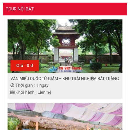
TOUR NỔI BẬT
Giá : 0 đ
VĂN MIẾU QUỐC TỬ GIÁM – KHU TRẢI NGHIỆM BÁT TRÀNG
Thời gian : 1 ngày
Khởi hành : Liên hệ