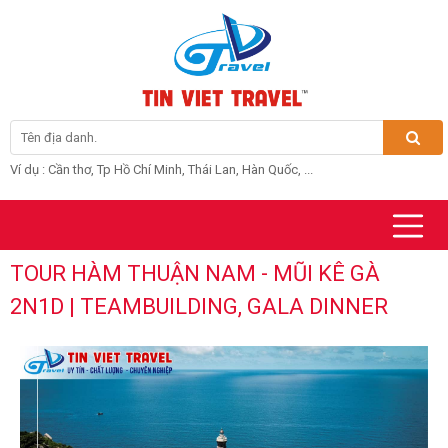
Ví dụ : Cần thơ, Tp Hồ Chí Minh, Thái Lan, Hàn Quốc, ...
TOUR HÀM THUẬN NAM - MŨI KÊ GÀ
2N1D | TEAMBUILDING, GALA DINNER