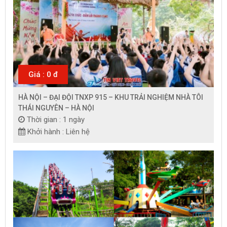
Giá : 0 đ
HÀ NỘI – ĐẠI ĐỘI TNXP 915 – KHU TRẢI NGHIỆM NHÀ TÔI
THÁI NGUYÊN – HÀ NỘI
Thời gian : 1 ngày
Khởi hành : Liên hệ