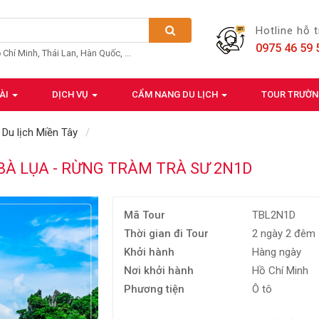
Hotline hỗ 
0975 46 59 
ồ Chí Minh, Thái Lan, Hàn Quốc, ...
ÀI
DỊCH VỤ
CẨM NANG DU LỊCH
TOUR TRƯỜ
Du lịch Miền Tây
 BÀ LỤA - RỪNG TRÀM TRÀ SƯ 2N1D
Mã Tour
TBL2N1D
Thời gian đi Tour
2 ngày 2 đêm
Khởi hành
Hàng ngày
Nơi khởi hành
Hồ Chí Minh
Phương tiện
Ô tô