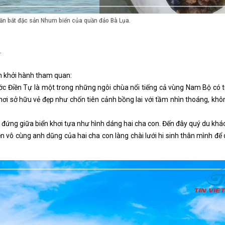
săn bắt đặc sản Nhum biển của quần đảo Bà Lụa.
.
àn khởi hành tham quan:
c Điền Tự là một trong những ngôi chùa nổi tiếng cả vùng Nam Bộ có t
nơi sở hữu vẻ đẹp như chốn tiên cảnh bồng lai với tầm nhìn thoáng, khô
 đứng giữa biển khơi tựa như hình dáng hai cha con. Đến đây quý du khác
 vô cùng anh dũng của hai cha con làng chài lưới hi sinh thân mình để 