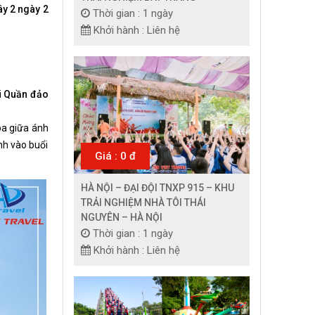
ây 2 ngày 2
Thời gian : 1 ngày
Khởi hành : Liên hệ
i
Quần đảo
òa giữa ánh
nh vào buổi
Giá : 0 đ
HÀ NỘI – ĐẠI ĐỘI TNXP 915 – KHU
TRẢI NGHIỆM NHÀ TÔI THÁI
NGUYÊN – HÀ NỘI
Thời gian : 1 ngày
Khởi hành : Liên hệ