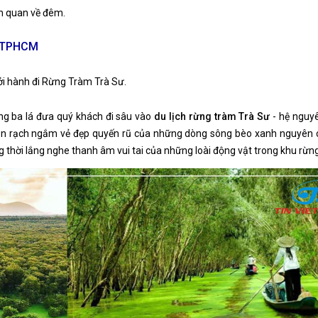
am quan về đêm.
– TPHCM
i hành đi Rừng Tràm Trà Sư.
g ba lá đưa quý khách đi sâu vào
du lịch rừng tràm Trà Sư
- hệ nguyê
con rạch ngắm vẻ đẹp quyến rũ của những dòng sông bèo xanh nguyên
 thời lắng nghe thanh âm vui tai của những loài động vật trong khu rừng