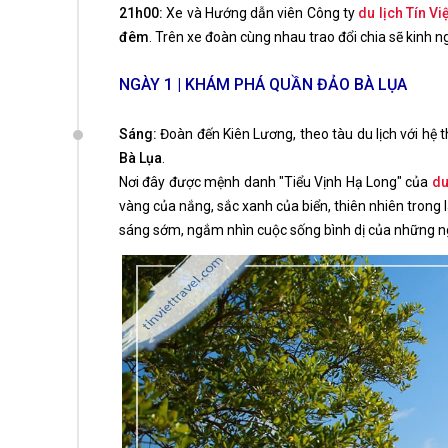
21h00:
Xe và Hướng dẫn viên Công ty
du lịch Tín Vi
đêm
. Trên xe đoàn cùng nhau trao đổi chia sẽ kin
NGÀY 1 | KHÁM PHÁ QUẦN ĐẢO BÀ LỤA
Sáng:
Đoàn đến Kiên Lương, theo tàu du lịch với hệ 
Bà Lụa
.
Nơi đây được mệnh danh "Tiểu Vịnh Hạ Long" của
du
vàng của nắng, sắc xanh của biển, thiên nhiên trong
sáng sớm, ngắm nhìn cuộc sống bình dị của những ng