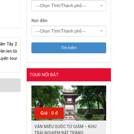
---Chọn Tỉnh/Thành phố---
Nơi đến
---Chọn Tỉnh/Thành phố---
iền Tây 2
n len lỏi
uyến tour
TOUR NỔI BẬT
Giá : 0 đ
VĂN MIẾU QUỐC TỬ GIÁM – KHU
TRẢI NGHIỆM BÁT TRÀNG