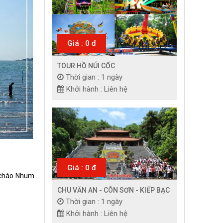
Giá : 0 đ
TOUR HỒ NÚI CỐC
Thời gian : 1 ngày
Khởi hành : Liên hệ
Giá : 0 đ
 cháo Nhum
CHU VĂN AN - CÔN SƠN - KIẾP BẠC
Thời gian : 1 ngày
Khởi hành : Liên hệ