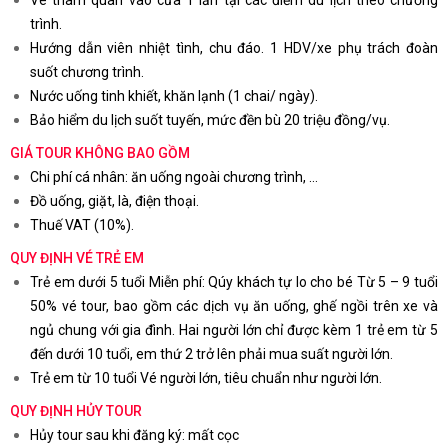
trình.
Hướng dẫn viên nhiệt tình, chu đáo. 1 HDV/xe phụ trách đoàn
suốt chương trình.
Nước uống tinh khiết, khăn lạnh (1 chai/ ngày).
Bảo hiểm du lịch suốt tuyến, mức đền bù 20 triệu đồng/vụ.
GIÁ TOUR KHÔNG BAO GỒM
Chi phí cá nhân: ăn uống ngoài chương trình, …
Đồ uống, giặt, là, điện thoại.
Thuế VAT (10%).
QUY ĐỊNH VÉ TRẺ EM
Trẻ em dưới 5 tuổi Miễn phí: Qúy khách tự lo cho bé Từ 5 – 9 tuổi
50% vé tour, bao gồm các dịch vụ ăn uống, ghế ngồi trên xe và
ngủ chung với gia đình. Hai người lớn chỉ được kèm 1 trẻ em từ 5
đến dưới 10 tuổi, em thứ 2 trở lên phải mua suất người lớn.
Trẻ em từ 10 tuổi Vé người lớn, tiêu chuẩn như người lớn.
QUY ĐỊNH HỦY TOUR
Hủy tour sau khi đăng ký: mất cọc