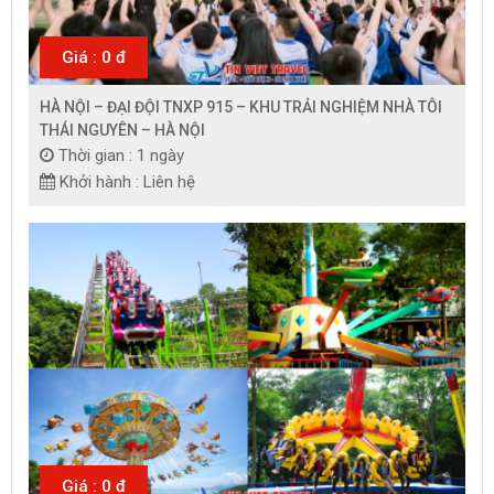
Giá : 0 đ
HÀ NỘI – ĐẠI ĐỘI TNXP 915 – KHU TRẢI NGHIỆM NHÀ TÔI
THÁI NGUYÊN – HÀ NỘI
Thời gian : 1 ngày
Khởi hành : Liên hệ
Giá : 0 đ