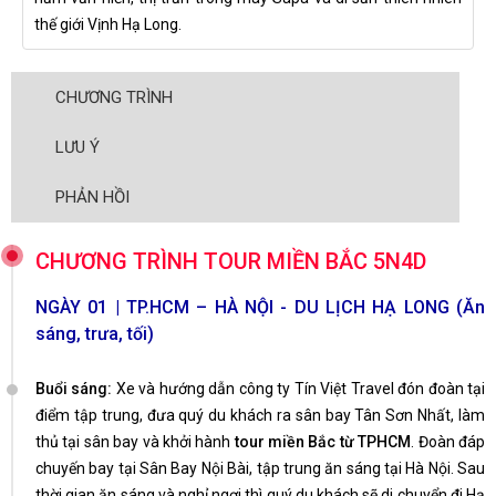
thế giới Vịnh Hạ Long.
CHƯƠNG TRÌNH
LƯU Ý
PHẢN HỒI
CHƯƠNG TRÌNH TOUR MIỀN BẮC 5N4D
NGÀY 01 | TP.HCM – HÀ NỘI - DU LỊCH HẠ LONG (Ăn
sáng, trưa, tối)
Buổi sáng:
Xe và hướng dẫn công ty Tín Việt Travel đón đoàn tại
điểm tập trung, đưa quý du khách ra sân bay Tân Sơn Nhất, làm
thủ tại sân bay và khởi hành
tour miền Bắc từ TPHCM
. Đoàn đáp
chuyến bay tại Sân Bay Nội Bài, tập trung ăn sáng tại Hà Nội. Sau
thời gian ăn sáng và nghỉ ngơi thì quý du khách sẽ di chuyển đi Hạ