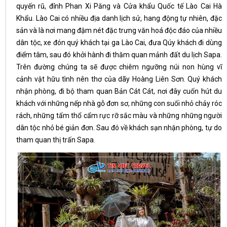
quyến rũ, đỉnh Phan Xi Păng và Cửa khẩu Quốc tế Lào Cai Hà
Khẩu. Lào Cai có nhiều địa danh lịch sử, hang động tự nhiên, đặc
sản và là nơi mang đậm nét đặc trưng văn hoá độc đáo của nhiều
dân tộc, xe đón quý khách tại ga Lào Cai, đưa Qúy khách đi dùng
điểm tâm, sau đó khởi hành đi thăm quan mảnh đất du lịch Sapa.
Trên đường chúng ta sẽ được chiêm ngưỡng núi non hùng vĩ
cảnh vật hữu tình nên thơ của dãy Hoàng Liên Sơn. Quý khách
nhận phòng, đi bộ tham quan Bản Cát Cát, nơi đây cuốn hút du
khách với những nếp nhà gỗ đơn sơ, những con suối nhỏ chảy róc
rách, những tấm thổ cẩm rực rỡ sắc màu và những những người
dân tộc nhỏ bé giản đơn. Sau đó về khách sạn nhận phòng, tự do
tham quan thị trấn Sapa.