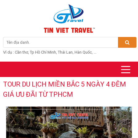
Ví dụ : Cần thơ, Tp Hồ Chí Minh, Thái Lan, Hàn Quốc, ...
TOUR DU LỊCH MIỀN BẮC 5 NGÀY 4 ĐÊM
GIÁ ƯU ĐÃI TỪ TPHCM