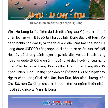
Di sản thiên nhiên thế giới Vịnh Hạ Long.
Vịnh Hạ Long
là địa điểm du lịch nổi tiếng của Việt Nam, nằm ở
phần bờ Tây vịnh Bắc Bộ tại khu vực biển Đông Bắc Việt Nam. Với
hàng nghìn hòn đảo kỳ vĩ, thành quả kì diệu của tạo hóa, vịnh Hạ
Long được UNESCO công nhận là di sản thiên nhiên của thế giới.
Nơi đây có phong cảnh tuyệt đẹp, hấp dẫn với du khách trong
nước và quốc tế. Cùng chiêm ngưỡng vẻ đẹp huyền bí của hàng
ngàn đảo đá và các hang động kỳ thú. Tham quan hang Đầu Gỗ,
động Thiên Cung – hang động đẹp nhất ở vịnh Hạ Long ngày nay.
Ngắm cảnh Làng Chài, hòn Ấm, hòn Rùa, hòn Đỉnh Hương, hòn
Chó Đá, hòn Gà Chọi…chụp hình lưu niệm và ngắm thiên nhiên
huyền ảo chỉ có tại Vịnh Hạ Long.