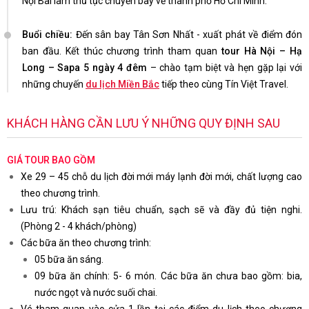
Nội Bài làm thủ tục chuyến bay về thành phố Hồ Chí Minh.
Buổi chiều:
Đến sân bay Tân Sơn Nhất - xuất phát về điểm đón
ban đầu. Kết thúc chương trình tham quan
tour Hà Nội – Hạ
Long – Sapa 5 ngày 4 đêm
– chào tạm biệt và hẹn gặp lại với
những chuyến
du lịch Miền Bắc
tiếp theo cùng Tín Việt Travel.
KHÁCH HÀNG CẦN LƯU Ý NHỮNG QUY ĐỊNH SAU
GIÁ TOUR BAO GỒM
Xe 29 – 45 chỗ du lịch đời mới máy lạnh đời mới, chất lượng cao
theo chương trình.
Lưu trú: Khách sạn tiêu chuẩn, sạch sẽ và đầy đủ tiện nghi.
(Phòng 2 - 4 khách/phòng)
Các bữa ăn theo chương trình:
05 bữa ăn sáng.
09 bữa ăn chính: 5- 6 món. Các bữa ăn chưa bao gồm: bia,
nước ngọt và nước suối chai.
Vé tham quan vào cửa 1 lần tại các điểm du lịch theo chương