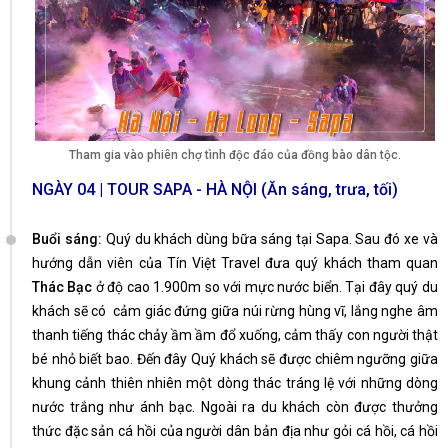
Tham gia vào phiên chợ tình độc đáo của đồng bào dân tộc.
NGÀY 04 | TOUR SAPA - HÀ NỘI (Ăn sáng, trưa, tối)
Buổi sáng:
Quý du khách dùng bữa sáng tại Sapa. Sau đó xe và
hướng dẫn viên của Tín Việt Travel đưa quý khách tham quan
Thác Bạc
ở độ cao 1.900m so với mực nước biển. Tại đây quý du
khách sẽ có cảm giác đứng giữa núi rừng hùng vĩ, lắng nghe âm
thanh tiếng thác chảy ầm ầm đổ xuống, cảm thấy con người thật
bé nhỏ biết bao. Đến đây Quý khách sẽ được chiêm ngưỡng giữa
khung cảnh thiên nhiên một dòng thác tráng lệ với những dòng
nước trắng như ánh bạc. Ngoài ra du khách còn được thưởng
thức đặc sản cá hồi của người dân bản địa như gỏi cá hồi, cá hồi