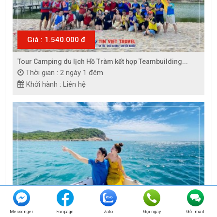
Giá : 1.540.000 đ
Tour Camping du lịch Hồ Tràm kết hợp Teambuilding...
Thời gian : 2 ngày 1 đêm
Khởi hành : Liên hệ
Giá : 4.420.000 đ
Messenger
Fanpage
Zalo
Gọi ngay
Gửi mail