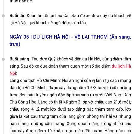
thân bạn bè.
Buổi tối:
Đoàn ăn tối tại Lào Cai. Sau đó xe đưa quý du khách về
lại Hà Nội, quý khách sẽ ngủ đêm trên tàu.
NGÀY 05 | DU LỊCH HÀ NỘI - VỀ LẠI TP.HCM (Ăn sáng,
trưa)
Buổi sáng:
Tàu đưa Quý khách về đến ga Hà Nội, dùng điểm tâm
sáng. Sau đó xe đưa đoàn tham quan một số địa điểm
du lịch Hà
Nội
:
Lăng chủ tịch Hồ Chí Minh:
Nơi an nghỉ của vị lãnh tụ cách mạng
dân tộc Hồ Chí Minh, được xây dựng năm 1973 tại vị trí cũ nơi ông
từng đọc bản tuyên ngôn độc lập khai sinh ra nước Việt Nam Dân
Chủ Cộng Hòa. Lăng có thiết kế gồm 3 lớp với chiều cao 21,6 mét,
chiều rộng 41,2 mét lớp dưới tạo dáng bậc thềm tam cấp, lớp
giữa là kết cấu trung tâm của lăng gồm phòng thi hài và những
hành lang, những cầu thang. Xung quanh lăng trồng nhiều các
loại cây được đem từ khắp mọi miền đất nước. Hằng năm có