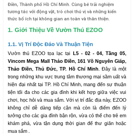
Điền, Thành phố Hồ Chí Minh. Cùng bé trải nghiệm
tương tác với động vật, trò chơi thú vị và những kiến
thức bổ ích tại không gian an toàn và thân thiện.
1. Giới Thiệu Về Vườn Thú EZOO
1.1. Vị Trí Độc Đáo Và Thuận Tiện
Vườn thú EZOO tọa lạc tại 
L5 - 02 - 04, Tầng 05, 
Vincom Mega Mall Thảo Điền, 161 Võ Nguyên Giáp, 
Thảo Điền, Thủ Đức, TP. Hồ Chí Minh
. Đây là một 
trong những khu vực trung tâm thương mại sầm uất và 
hiện đại nhất tại TP. Hồ Chí Minh, mang đến sự thuận 
tiện tối đa cho các gia đình khi kết hợp giữa việc vui 
chơi, học hỏi và mua sắm. Với vị trí đắc địa này, EZOO 
không chỉ dễ dàng tiếp cận mà còn là điểm đến lý 
tưởng cho các gia đình bận rộn, vừa có thể cho trẻ em 
khám phá, vừa tận dụng thời gian để thư giãn hoặc 
mua sắm .