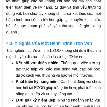
tốt nhất, giúp các bé không chỉ học hỏi mà còn phát 
triển toàn diện về kỹ năng, tư duy và tình yêu thương 
động vật. Lời chia tay không chỉ là sự kết thúc của một 
hành trình mà còn là lời hẹn gặp lại, khuyến khích các 
bé tiếp tục khám phá và yêu thương thế giới xung 
quanh .
4.3. Ý Nghĩa Của Một Hành Trình Trọn Vẹn
Trải nghiệm tại Vườn thú EZOO không chỉ đơn thuần là 
một chuyến đi chơi mà còn là cơ hội để trẻ em:
Kết nối với thiên nhiên
: Thông qua việc tương 
tác trực tiếp với các loài động vật, các bé học 
được cách yêu thương và bảo vệ môi trường.
Phát triển kỹ năng mềm
: Các hoạt động vui chơi, 
học hỏi tại EZOO giúp trẻ tự tin hơn, phát triển khả 
năng giao tiếp và tư duy sáng tạo.
Lưu giữ kỷ niệm đẹp
: Những khoảnh khắc vui 
vẻ, những bài học bổ ích sẽ trở thành hành trang 