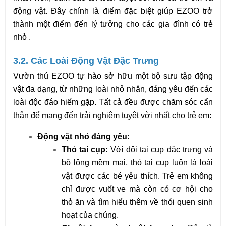
động vật. Đây chính là điểm đặc biệt giúp EZOO trở 
thành một điểm đến lý tưởng cho các gia đình có trẻ 
nhỏ .
3.2. Các Loài Động Vật Đặc Trưng
Vườn thú EZOO tự hào sở hữu một bộ sưu tập động 
vật đa dạng, từ những loài nhỏ nhắn, đáng yêu đến các 
loài độc đáo hiếm gặp. Tất cả đều được chăm sóc cẩn 
thận để mang đến trải nghiệm tuyệt vời nhất cho trẻ em:
Động vật nhỏ đáng yêu
:
Thỏ tai cụp
: Với đôi tai cụp đặc trưng và 
bộ lông mềm mại, thỏ tai cụp luôn là loài 
vật được các bé yêu thích. Trẻ em không 
chỉ được vuốt ve mà còn có cơ hội cho 
thỏ ăn và tìm hiểu thêm về thói quen sinh 
hoạt của chúng.