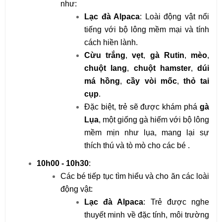
như:
Lạc đà Alpaca
: Loài động vật nổi 
tiếng với bộ lông mềm mại và tính 
cách hiền lành.
Cừu trắng
, 
vẹt
, 
gà Rutin
, 
mèo
, 
chuột lang
, 
chuột hamster
, 
dúi 
má hồng
, 
cầy vòi mốc
, 
thỏ tai 
cụp
.
Đặc biệt, trẻ sẽ được khám phá 
gà 
Lụa
, một giống gà hiếm với bộ lông 
mềm mịn như lụa, mang lại sự 
thích thú và tò mò cho các bé .
10h00 - 10h30
:
Các bé tiếp tục tìm hiểu và cho ăn các loài 
động vật:
Lạc đà Alpaca
: Trẻ được nghe 
thuyết minh về đặc tính, môi trường 