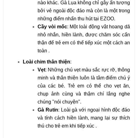
nào khác. Gà Lụa không chỉ gây ấn tượng 
bởi vẻ ngoài độc đáo mà còn là một trong 
những điểm nhấn thu hút tại EZOO.
Cầy vòi mốc
: Một loài động vật hoang dã 
nhỏ nhắn, hiền lành, được chăm sóc cẩn 
thận để trẻ em có thể tiếp xúc một cách an 
toàn .
Loài chim thân thiện
:
Vẹt
: Những chú vẹt màu sắc rực rỡ, thông 
minh và thân thiện luôn là tâm điểm chú ý 
của các bé. Trẻ em có thể cho vẹt ăn, 
chụp ảnh cùng và thậm chí lắng nghe 
chúng "nói chuyện".
Gà Rutin
: Loài gà với ngoại hình độc đáo 
và tính cách hiền lành, mang lại sự thích 
thú cho trẻ em khi tiếp xúc .