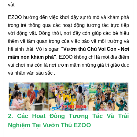
vật.
EZOO hướng đến việc khơi dậy sự tò mò và khám phá 
trong trẻ thông qua các hoạt động tương tác trực tiếp 
với động vật. Đồng thời, nơi đây còn giúp các bé hiểu 
thêm về tầm quan trọng của việc bảo vệ môi trường và 
hệ sinh thái. Với slogan 
“Vườn thú Chú Voi Con - Nơi 
mầm non khám phá”
, EZOO không chỉ là một địa điểm 
vui chơi mà còn là nơi ươm mầm những giá trị giáo dục 
và nhân văn sâu sắc .
2. Các Hoạt Động Tương Tác Và Trải 
Nghiệm Tại Vườn Thú EZOO