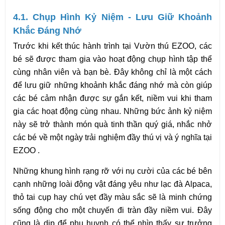
4.1. Chụp Hình Kỷ Niệm - Lưu Giữ Khoảnh 
Khắc Đáng Nhớ
Trước khi kết thúc hành trình tại Vườn thú EZOO, các 
bé sẽ được tham gia vào hoạt động chụp hình tập thể 
cùng nhân viên và bạn bè. Đây không chỉ là một cách 
để lưu giữ những khoảnh khắc đáng nhớ mà còn giúp 
các bé cảm nhận được sự gắn kết, niềm vui khi tham 
gia các hoạt động cùng nhau. Những bức ảnh kỷ niệm 
này sẽ trở thành món quà tinh thần quý giá, nhắc nhở 
các bé về một ngày trải nghiệm đầy thú vị và ý nghĩa tại 
EZOO .
Những khung hình rạng rỡ với nụ cười của các bé bên 
cạnh những loài động vật đáng yêu như lạc đà Alpaca, 
thỏ tai cụp hay chú vẹt đầy màu sắc sẽ là minh chứng 
sống động cho một chuyến đi tràn đầy niềm vui. Đây 
cũng là dịp để phụ huynh có thể nhìn thấy sự trưởng 