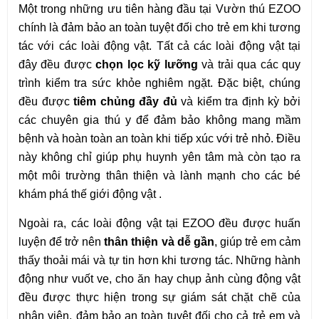
Một trong những ưu tiên hàng đầu tại Vườn thú EZOO 
chính là đảm bảo an toàn tuyệt đối cho trẻ em khi tương 
tác với các loài động vật. Tất cả các loài động vật tại 
đây đều được 
chọn lọc kỹ lưỡng
 và trải qua các quy 
trình kiểm tra sức khỏe nghiêm ngặt. Đặc biệt, chúng 
đều được 
tiêm chủng đầy đủ
 và kiểm tra định kỳ bởi 
các chuyên gia thú y để đảm bảo không mang mầm 
bệnh và hoàn toàn an toàn khi tiếp xúc với trẻ nhỏ. Điều 
này không chỉ giúp phụ huynh yên tâm mà còn tạo ra 
một môi trường thân thiện và lành mạnh cho các bé 
khám phá thế giới động vật .
Ngoài ra, các loài động vật tại EZOO đều được huấn 
luyện để trở nên 
thân thiện và dễ gần
, giúp trẻ em cảm 
thấy thoải mái và tự tin hơn khi tương tác. Những hành 
động như vuốt ve, cho ăn hay chụp ảnh cùng động vật 
đều được thực hiện trong sự giám sát chặt chẽ của 
nhân viên, đảm bảo an toàn tuyệt đối cho cả trẻ em và 