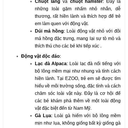
Chuột lang
 và 
chuột hamster
: Đây là 
những loài gặm nhấm nhỏ nhắn, dễ 
thương, rất hiền lành và thích hợp để trẻ 
em làm quen với động vật.
Dúi má hồng
: Loài động vật nhỏ với đôi 
má hồng đặc trưng, mang lại sự tò mò và 
thích thú cho các bé khi tiếp xúc .
Động vật độc đáo
:
Lạc đà Alpaca
: Loài lạc đà nổi tiếng với 
bộ lông mềm mại như nhung và tính cách 
hiền lành. Tại EZOO, trẻ em sẽ được tìm 
hiểu về môi trường sống, đặc tính và cách 
chăm sóc loài vật này. Đây là cơ hội để 
các bé khám phá thêm về một loài động 
vật đặc biệt đến từ Nam Mỹ.
Gà Lụa
: Loài gà hiếm với bộ lông mềm 
mịn như lụa, không giống bất kỳ giống gà 