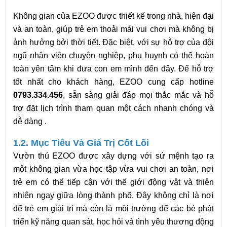
Không gian của EZOO được thiết kế trong nhà, hiện đại 
và an toàn, giúp trẻ em thoải mái vui chơi mà không bị 
ảnh hưởng bởi thời tiết. Đặc biệt, với sự hỗ trợ của đội 
ngũ nhân viên chuyên nghiệp, phụ huynh có thể hoàn 
toàn yên tâm khi đưa con em mình đến đây. Để hỗ trợ 
tốt nhất cho khách hàng, EZOO cung cấp hotline 
0793.334.456
, sẵn sàng giải đáp mọi thắc mắc và hỗ 
trợ đặt lịch trình tham quan một cách nhanh chóng và 
dễ dàng .
1.2. Mục Tiêu Và Giá Trị Cốt Lõi
Vườn thú EZOO được xây dựng với sứ mệnh tạo ra 
một không gian vừa học tập vừa vui chơi an toàn, nơi 
trẻ em có thể tiếp cận với thế giới động vật và thiên 
nhiên ngay giữa lòng thành phố. Đây không chỉ là nơi 
để trẻ em giải trí mà còn là môi trường để các bé phát 
triển kỹ năng quan sát, học hỏi và tình yêu thương động 