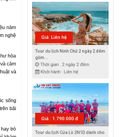
iệu năm
ẩm nghệ
Giá: Liên hệ
Tour du lịch Ninh Chữ 2 ngày 2 đêm
như hòa
gồm...
 và cảm
Thời gian : 2 ngày 2 đêm
Khởi hành : Liên hệ
huật và
ộc sống
rên bãi
Giá : 1.790.000 đ
hay trò
Tour du lịch Cửa Lò 2N1D dành cho
hỉ khám