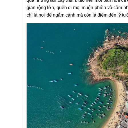
qua những tán cây xanh, tạo nên một bản hòa ca 
gian rộng lớn, quên đi mọi muộn phiền và cảm nhậ
chỉ là nơi để ngắm cảnh mà còn là điểm đến lý tưở