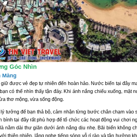
ừng Góc Nhìn
n Màng
n giữ được vẻ đẹp tự nhiên đến hoàn hảo. Nước biển tại đây m
bạn có thể nhìn thấy tận đáy. Khi ánh nắng chiếu xuống, mặt 
vừa thơ mộng, vừa sống động.
nơi lý tưởng để bạn thả bộ, cảm nhận từng bước chân chạm vào
 bình tại đây rất phù hợp để tổ chức các hoạt động vui chơi ng
là nằm dài thư giãn dưới ánh nắng dịu nhẹ. Bãi biển không ch
với thiên nhiên, lắng nghe tiếng sóng vỗ rì rào và tận hưởng k