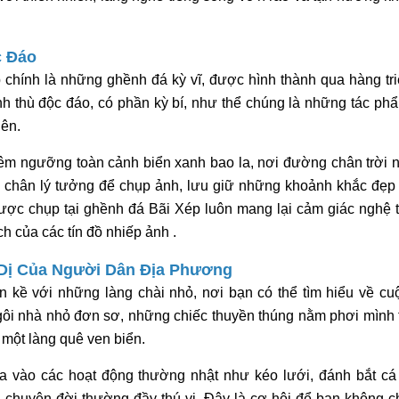
c Đáo
 chính là những ghềnh đá kỳ vĩ, được hình thành qua hàng tr
h thù độc đáo, có phần kỳ bí, như thể chúng là những tác ph
iên.
êm ngưỡng toàn cảnh biển xanh bao la, nơi đường chân trời 
g chân lý tưởng để chụp ảnh, lưu giữ những khoảnh khắc đẹp
ược chụp tại ghềnh đá Bãi Xép luôn mang lại cảm giác nghệ t
h của các tín đồ nhiếp ảnh .
 Dị Của Người Dân Địa Phương
 kề với những làng chài nhỏ, nơi bạn có thể tìm hiểu về cu
i nhà nhỏ đơn sơ, những chiếc thuyền thúng nằm phơi mình t
a một làng quê ven biển.
a vào các hoạt động thường nhật như kéo lưới, đánh bắt cá 
chuyện đời thường đầy thú vị. Đây là cơ hội để bạn không c