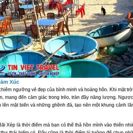
Cảm Xúc
 chiêm ngưỡng vẻ đẹp của bình minh và hoàng hôn. Khi mặt trờ
, mang đến cảm giác trong trẻo, tràn đầy năng lượng. Ngược l
lên mặt biển và những ghềnh đá, tạo nên một khung cảnh lã
ãi Xép là thời điểm mà bạn có thể thả hồn mình vào thiên nhi
thư thái hiếm có. Đây cũng là thời điểm lý tưởng để chụp nh