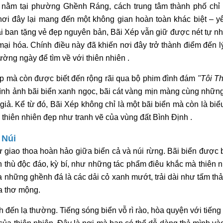
 nằm tại phường Ghềnh Ráng, cách trung tâm thành phố chỉ
nơi đây lại mang đến một không gian hoàn toàn khác biệt – yê
i ban tặng vẻ đẹp nguyên bản, Bãi Xép vẫn giữ được nét tự nh
mại hóa. Chính điều này đã khiến nơi đây trở thành điểm đến 
ờng ngày để tìm về với thiên nhiên .
đẹp mà còn được biết đến rộng rãi qua bộ phim đình đám
"Tôi T
hình ảnh bãi biển xanh ngọc, bãi cát vàng mịn màng cùng nhữn
 giả. Kể từ đó, Bãi Xép không chỉ là một bãi biển mà còn là bi
 thiên nhiên đẹp như tranh vẽ của vùng đất Bình Định .
 Núi
ự giao thoa hoàn hảo giữa biển cả và núi rừng. Bãi biển được
 thù độc đáo, kỳ bí, như những tác phẩm điêu khắc mà thiên n
 những ghềnh đá là các dải cỏ xanh mướt, trải dài như tấm th
a thơ mộng.
 đến lạ thường. Tiếng sóng biển vỗ rì rào, hòa quyện với tiếng 