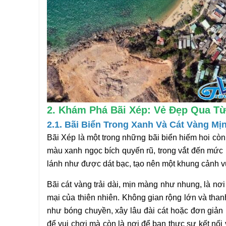
2. Khám Phá Bãi Xép: Vẻ Đẹp Qua T
2.1. Bãi Biển Trong Xanh Và Cát Vàng Mị
Bãi Xép là một trong những bãi biển hiếm hoi cò
màu xanh ngọc bích quyến rũ, trong vắt đến mức 
lánh như được dát bạc, tạo nên một khung cảnh 
Bãi cát vàng trải dài, mịn màng như nhung, là 
mại của thiên nhiên. Không gian rộng lớn và thanh
như bóng chuyền, xây lâu đài cát hoặc đơn giản 
để vui chơi mà còn là nơi để bạn thực sự kết nối 