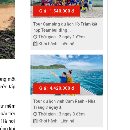
Giá : 1.540.000 đ
Tour Camping du lịch Hồ Tràm kết
hợp Teambuilding...
Thời gian : 2 ngày 1 đêm
Khởi hành : Liên hệ
ang một
nước lấp
Giá : 4.420.000 đ
Tour du lịch vịnh Cam Ranh - Nha
 sự mềm
Trang 3 ngày 3...
oài trời
Thời gian : 3 ngày 3 đêm
Khởi hành : Liên hệ
ỉ là nơi
hông khí