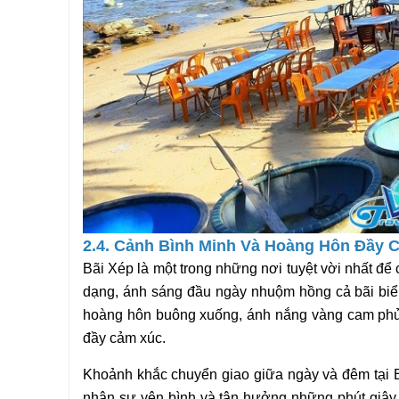
2.4. Cảnh Bình Minh Và Hoàng Hôn Đầy 
Bãi Xép là một trong những nơi tuyệt vời nhất để
dạng, ánh sáng đầu ngày nhuộm hồng cả bãi biển
hoàng hôn buông xuống, ánh nắng vàng cam phủ 
đầy cảm xúc.
Khoảnh khắc chuyển giao giữa ngày và đêm tại B
nhận sự yên bình và tận hưởng những phút giây 