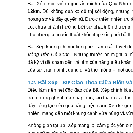
Bãi Xép, một viên ngọc ẩn mình của Quy Nhơn,
13km
. Dù không quá xa đô thị sôi động, nhưng 
hoang sơ và đầy quyến rũ. Được thiên nhiên ưu á
có, chưa bị ảnh hưởng bởi sự phát triển thương 
cho những ai muốn thoát khỏi nhịp sống hối hả thư
Bãi Xép không chỉ nổi tiếng bởi cảnh sắc tuyệt 
Vàng Trên Cỏ Xanh"
. Những thước phim ghi lại 
đá kỳ vĩ đã chạm đến trái tim của hàng triệu khán
của sự thanh bình, dung dị và thơ mộng – một góc
1.2. Bãi Xép - Sự Giao Thoa Giữa Biển Và
Điều làm nên nét độc đáo của Bãi Xép chính là s
bởi những ghềnh đá nhấp nhô, tạo thành các hình
dày công tạo nên qua hàng triệu năm. Xen kẽ giữa
nhiên, mang đến một khung cảnh vừa hùng vĩ, vừ
Không gian tại Bãi Xép mang lại cảm giác yên bình