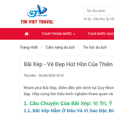
Ví dụ : Cần thơ, Tp H
TOUR TRONG NƯỚC
TOUR NƯỚC NGO
Trang nhất
Cẩm nang du lịch
Tin tức du lịch
Bãi Xép - Vẻ Đẹp Hút Hồn Của Thiê
Thứ năm - 26/06/2025 20:31
Khám phá Bãi Xép, điểm đến yên bình tại Quy Nhơ
đẹp. Hãy cùng tìm hiểu kinh nghiệm tham quan và n
1.
Câu Chuyện Của Bãi Xép: Vị Trí, Ý
1.1. Bãi Xép Nằm Ở Đâu Và Vì Sao Đặc Bi