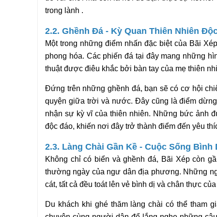
trong lành .
2.2. Ghềnh Đá - Kỳ Quan Thiên Nhiên Độ
Một trong những điểm nhấn đặc biệt của Bãi Xép
phong hóa. Các phiến đá tại đây mang những hìn
thuật được điêu khắc bởi bàn tay của mẹ thiên nh
Đứng trên những ghềnh đá, bạn sẽ có cơ hội chi
quyện giữa trời và nước. Đây cũng là điểm dừn
nhận sự kỳ vĩ của thiên nhiên. Những bức ảnh đ
độc đáo, khiến nơi đây trở thành điểm đến yêu thíc
2.3. Làng Chài Gần Kề - Cuộc Sống Bình
Không chỉ có biển và ghềnh đá, Bãi Xép còn gần
thường ngày của ngư dân địa phương. Những ngô
cát, tất cả đều toát lên vẻ bình dị và chân thực củ
Du khách khi ghé thăm làng chài có thể tham gi
chuyện cùng người dân để lắng nghe những câu 