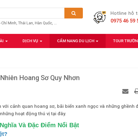
Hotline hỗ 
0975 46 59 
ồ Chí Minh, Thái Lan, Hàn Quốc, ...
ÀI
DỊCH VỤ
CẨM NANG DU LỊCH
TOUR TRƯỜ
n Nhiên Hoang Sơ Quy Nhơn
n với cảnh quan hoang sơ, bãi biển xanh ngọc và những ghềnh đ
hững hoạt động thú vị tại đây.
 Nghĩa Và Đặc Điểm Nổi Bật
ệt?