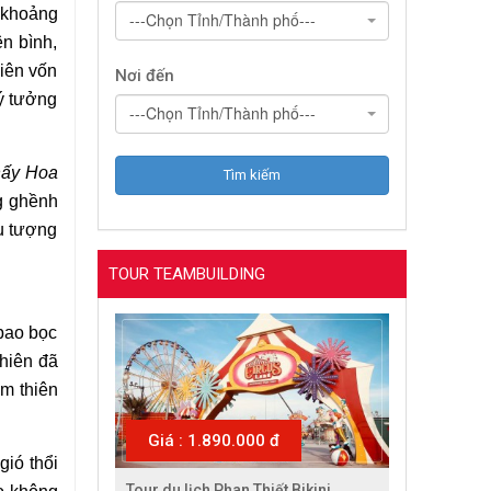
 khoảng
---Chọn Tỉnh/Thành phố---
n bình,
iên vốn
Nơi đến
lý tưởng
---Chọn Tỉnh/Thành phố---
hấy Hoa
g ghềnh
ểu tượng
TOUR TEAMBUILDING
 bao bọc
hiên đã
ảm thiên
Giá : 1.890.000 đ
gió thổi
Tour du lịch Phan Thiết Bikini