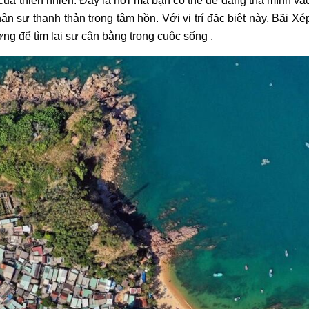
của thiên nhiên. Đây là nơi mà bạn có thể dễ dàng thả mình v
n sự thanh thản trong tâm hồn. Với vị trí đặc biệt này, Bãi X
ng để tìm lại sự cân bằng trong cuộc sống .