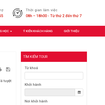
trợ
Thời gian làm việc
55
08h – 18h00 - Từ thứ 2 đến thứ 7
NG HỌC
Ý KIẾN KHÁCH HÀNG
GIỚI THIỆU
TÌM KIẾM TOUR
Từ khoá
á tuyệt
Khởi hành
Nơi khởi hành