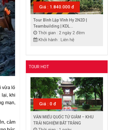
Giá : 1.840.000 đ
Tour Bình Lập Vĩnh Hy 2N2D |
Teambuilding | KDL...
Thời gian : 2 ngày 2 đêm
Khởi hành : Liên hệ
TOUR HOT
i vừa ló
ại, khi
ng mạn,
Giá : 0 đ
VĂN MIẾU QUỐC TỬ GIÁM – KHU
ên, cảm
TRẢI NGHIỆM BÁT TRÀNG
Thời gian : 1 ngày
ững bức