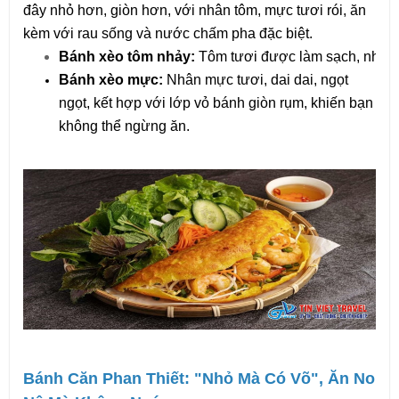
đây nhỏ hơn, giòn hơn, với nhân tôm, mực tươi rói, ăn 
kèm với rau sống và nước chấm pha đặc biệt.
Bánh xèo tôm nhảy: 
Tôm tươi được làm sạch, nhảy t
Bánh xèo mực: 
Nhân mực tươi, dai dai, ngọt 
ngọt, kết hợp với lớp vỏ bánh giòn rụm, khiến bạn 
không thể ngừng ăn.
Bánh Căn Phan Thiết: "Nhỏ Mà Có Võ", Ăn No 