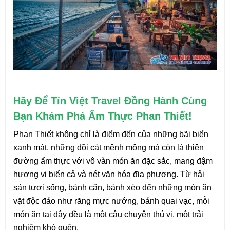
Hãy Để Tín Việt Travel Đồng Hành Cùng 
Bạn Khám Phá Ẩm Thực Phan Thiết!
Phan Thiết không chỉ là điểm đến của những bãi biển 
xanh mát, những đồi cát mênh mông mà còn là thiên 
đường ẩm thực với vô vàn món ăn đặc sắc, mang đậm 
hương vị biển cả và nét văn hóa địa phương. Từ hải 
sản tươi sống, bánh căn, bánh xèo đến những món ăn 
vặt độc đáo như răng mực nướng, bánh quai vạc, mỗi 
món ăn tại đây đều là một câu chuyện thú vị, một trải 
nghiệm khó quên.