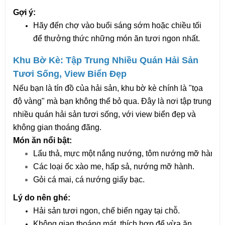
Gợi ý:
Hãy đến chợ vào buổi sáng sớm hoặc chiều tối 
để thưởng thức những món ăn tươi ngon nhất.
Khu Bờ Kè: Tập Trung Nhiều Quán Hải Sản 
Tươi Sống, View Biển Đẹp
Nếu bạn là tín đồ của hải sản, khu bờ kè chính là "tọa 
độ vàng" mà bạn không thể bỏ qua. Đây là nơi tập trung 
nhiều quán hải sản tươi sống, với view biển đẹp và 
không gian thoáng đãng.
Món ăn nổi bật:
Lẩu thả, mực một nắng nướng, tôm nướng mỡ hành.
Các loại ốc xào me, hấp sả, nướng mỡ hành.
Gỏi cá mai, cá nướng giấy bạc.
Lý do nên ghé:
Hải sản tươi ngon, chế biến ngay tại chỗ.
Không gian thoáng mát, thích hợp để vừa ăn 