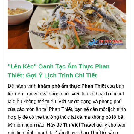
"Lên Kèo" Oanh Tạc Ẩm Thực Phan 
Thiết: Gợi Ý Lịch Trình Chi Tiết
Để hành trình 
khám phá ẩm thực Phan Thiết
 của bạn 
trở nên trọn vẹn và đáng nhớ, việc lên kế hoạch chi tiết 
là điều không thể thiếu. Với sự đa dạng và phong phú 
của các món ăn tại Phan Thiết, bạn sẽ cần một lịch trình 
hợp lý để có thể thưởng thức tất cả mà không bỏ lỡ bất 
kỳ món ngon nào. Hãy để 
Tín Việt Travel
 gợi ý cho bạn 
một lịch trình "oanh tạc" ẩm thực Phan Thiết từ sáng 