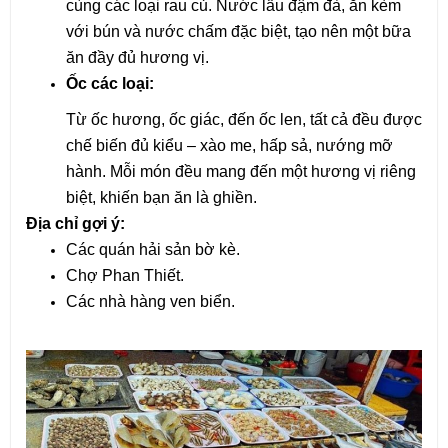
cùng các loại rau củ. Nước lẩu đậm đà, ăn kèm 
với bún và nước chấm đặc biệt, tạo nên một bữa 
ăn đầy đủ hương vị.
Ốc các loại:
Từ ốc hương, ốc giác, đến ốc len, tất cả đều được 
chế biến đủ kiểu – xào me, hấp sả, nướng mỡ 
hành. Mỗi món đều mang đến một hương vị riêng 
biệt, khiến bạn ăn là ghiền.
Địa chỉ gợi ý:
Các quán hải sản bờ kè.
Chợ Phan Thiết.
Các nhà hàng ven biển.