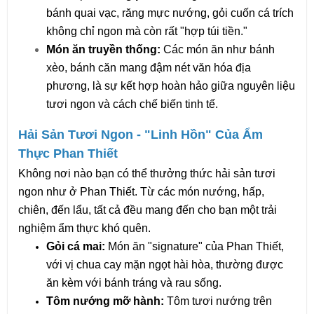
bánh quai vạc, răng mực nướng, gỏi cuốn cá trích 
không chỉ ngon mà còn rất "hợp túi tiền."
Món ăn truyền thống:
 Các món ăn như bánh 
xèo, bánh căn mang đậm nét văn hóa địa 
phương, là sự kết hợp hoàn hảo giữa nguyên liệu 
tươi ngon và cách chế biến tinh tế.
Hải Sản Tươi Ngon - "Linh Hồn" Của Ẩm 
Thực Phan Thiết
Không nơi nào bạn có thể thưởng thức hải sản tươi 
ngon như ở Phan Thiết. Từ các món nướng, hấp, 
chiên, đến lẩu, tất cả đều mang đến cho bạn một trải 
nghiệm ẩm thực khó quên.
Gỏi cá mai:
 Món ăn "signature" của Phan Thiết, 
với vị chua cay mặn ngọt hài hòa, thường được 
ăn kèm với bánh tráng và rau sống.
Tôm nướng mỡ hành:
 Tôm tươi nướng trên 