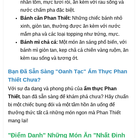
nhân tôm, mực tươi rói, ăn kèm với rau sống và 
nước chấm pha đặc biệt.
Bánh căn Phan Thiết:
 Những chiếc bánh nhỏ 
xinh, giòn tan, thường được ăn kèm với nước 
mắm pha và các loại topping như trứng, mực.
Bánh mì chả cá:
 Một món ăn sáng phổ biến, với 
bánh mì giòn tan, kẹp chả cá chiên vàng ruộm, ăn 
kèm rau sống và tương ớt.
Bạn Đã Sẵn Sàng "Oanh Tạc" Ẩm Thực Phan 
Thiết Chưa?
Với sự đa dạng và phong phú của 
ẩm thực Phan 
Thiết
, bạn đã sẵn sàng để khám phá chưa? Hãy chuẩn 
bị một chiếc bụng đói và một tâm hồn ăn uống để 
thưởng thức tất cả những món ngon mà Phan Thiết 
mang lại!
"Điểm Danh" Những Món Ăn "Nhất Định 