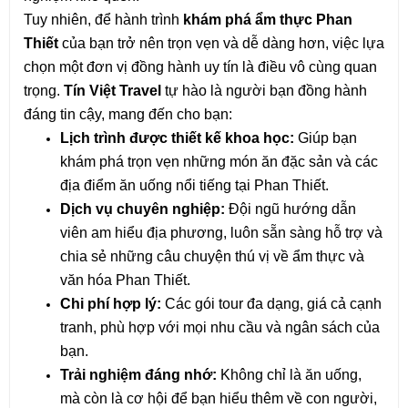
Tuy nhiên, để hành trình 
khám phá ẩm thực Phan 
Thiết
 của bạn trở nên trọn vẹn và dễ dàng hơn, việc lựa 
chọn một đơn vị đồng hành uy tín là điều vô cùng quan 
trọng. 
Tín Việt Travel
 tự hào là người bạn đồng hành 
đáng tin cậy, mang đến cho bạn:
Lịch trình được thiết kế khoa học:
 Giúp bạn 
khám phá trọn vẹn những món ăn đặc sản và các 
địa điểm ăn uống nổi tiếng tại Phan Thiết.
Dịch vụ chuyên nghiệp:
 Đội ngũ hướng dẫn 
viên am hiểu địa phương, luôn sẵn sàng hỗ trợ và 
chia sẻ những câu chuyện thú vị về ẩm thực và 
văn hóa Phan Thiết.
Chi phí hợp lý:
 Các gói tour đa dạng, giá cả cạnh 
tranh, phù hợp với mọi nhu cầu và ngân sách của 
bạn.
Trải nghiệm đáng nhớ:
 Không chỉ là ăn uống, 
mà còn là cơ hội để bạn hiểu thêm về con người, 