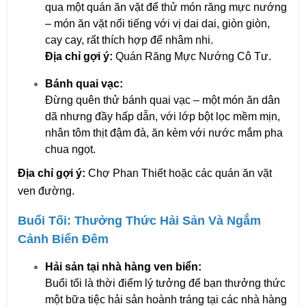
qua một quán ăn vặt để thử món răng mực nướng 
– món ăn vặt nổi tiếng với vị dai dai, giòn giòn, 
cay cay, rất thích hợp để nhâm nhi.
Địa chỉ gợi ý:
 Quán Răng Mực Nướng Cô Tư.
Bánh quai vạc:
Đừng quên thử bánh quai vạc – một món ăn dân 
dã nhưng đầy hấp dẫn, với lớp bột lọc mềm mịn, 
nhân tôm thịt đậm đà, ăn kèm với nước mắm pha 
chua ngọt.
Địa chỉ gợi ý:
 Chợ Phan Thiết hoặc các quán ăn vặt 
ven đường.
Buổi Tối: Thưởng Thức Hải Sản Và Ngắm 
Cảnh Biển Đêm
Hải sản tại nhà hàng ven biển:
Buổi tối là thời điểm lý tưởng để bạn thưởng thức 
một bữa tiệc hải sản hoành tráng tại các nhà hàng 