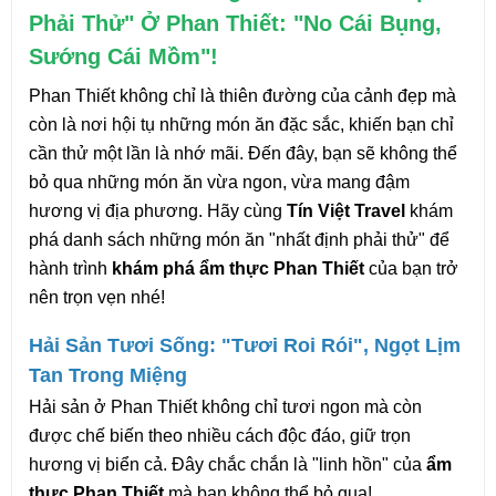
Phải Thử" Ở Phan Thiết: "No Cái Bụng, 
Sướng Cái Mồm"!
Phan Thiết không chỉ là thiên đường của cảnh đẹp mà 
còn là nơi hội tụ những món ăn đặc sắc, khiến bạn chỉ 
cần thử một lần là nhớ mãi. Đến đây, bạn sẽ không thể 
bỏ qua những món ăn vừa ngon, vừa mang đậm 
hương vị địa phương. Hãy cùng 
Tín Việt Travel
 khám 
phá danh sách những món ăn "nhất định phải thử" để 
hành trình 
khám phá ẩm thực Phan Thiết
 của bạn trở 
nên trọn vẹn nhé!
Hải Sản Tươi Sống: "Tươi Roi Rói", Ngọt Lịm 
Tan Trong Miệng
Hải sản ở Phan Thiết không chỉ tươi ngon mà còn 
được chế biến theo nhiều cách độc đáo, giữ trọn 
hương vị biển cả. Đây chắc chắn là "linh hồn" của 
ẩm 
thực Phan Thiết
 mà bạn không thể bỏ qua!