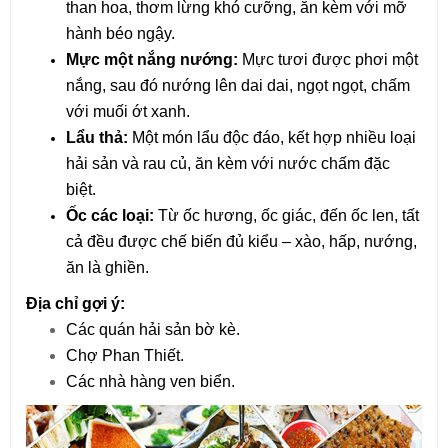
than hoa, thơm lừng khó cưỡng, ăn kèm với mỡ 
hành béo ngậy.
Mực một nắng nướng:
 Mực tươi được phơi một 
nắng, sau đó nướng lên dai dai, ngọt ngọt, chấm 
với muối ớt xanh.
Lẩu thả:
 Một món lẩu độc đáo, kết hợp nhiều loại 
hải sản và rau củ, ăn kèm với nước chấm đặc 
biệt.
Ốc các loại:
 Từ ốc hương, ốc giác, đến ốc len, tất 
cả đều được chế biến đủ kiểu – xào, hấp, nướng, 
ăn là ghiền.
Địa chỉ gợi ý:
Các quán hải sản bờ kè.
Chợ Phan Thiết.
Các nhà hàng ven biển.