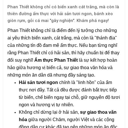
Phan Thiết không chỉ có biển xanh cát trắng, mà còn là
thiên đường ẩm thực với hải sản tươi ngon, bánh xèo
giòn rụm, gỏi cá mai "gây nghiện". Khám phá ngay!
Phan Thiết không chỉ là điểm đến lý tưởng cho những 
ai yêu thích biển xanh, cát trắng, mà còn là "thánh địa" 
của những tín đồ đam mê ẩm thực. Nếu bạn từng nghĩ 
rằng Phan Thiết chỉ có hải sản, thì hãy chuẩn bị để thay 
đổi suy nghĩ! 
Ẩm thực Phan Thiết
 là sự kết hợp hoàn 
hảo giữa hương vị biển cả, sự giao thoa văn hóa và 
những món ăn dân dã nhưng đầy sáng tạo.
Hải sản tươi ngon
 chính là "linh hồn" của ẩm 
thực nơi đây. Tất cả đều được đánh bắt trực tiếp 
từ biển, chế biến ngay tại chỗ, giữ nguyên độ tươi 
ngon và hương vị tự nhiên.
Không chỉ dừng lại ở hải sản, 
sự giao thoa văn 
hóa
 giữa người Chăm, người Việt và các cộng 
đồng dân cư khác đã tạo nên những món ăn độc 