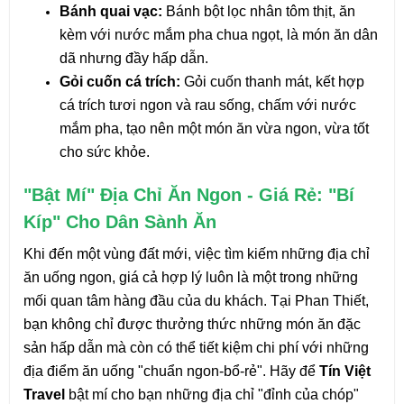
Bánh quai vạc: 
Bánh bột lọc nhân tôm thịt, ăn 
kèm với nước mắm pha chua ngọt, là món ăn dân 
dã nhưng đầy hấp dẫn.
Gỏi cuốn cá trích: 
Gỏi cuốn thanh mát, kết hợp 
cá trích tươi ngon và rau sống, chấm với nước 
mắm pha, tạo nên một món ăn vừa ngon, vừa tốt 
cho sức khỏe.
"Bật Mí" Địa Chỉ Ăn Ngon - Giá Rẻ: "Bí 
Kíp" Cho Dân Sành Ăn
Khi đến một vùng đất mới, việc tìm kiếm những địa chỉ 
ăn uống ngon, giá cả hợp lý luôn là một trong những 
mối quan tâm hàng đầu của du khách. Tại Phan Thiết, 
bạn không chỉ được thưởng thức những món ăn đặc 
sản hấp dẫn mà còn có thể tiết kiệm chi phí với những 
địa điểm ăn uống "chuẩn ngon-bổ-rẻ". Hãy để 
Tín Việt 
Travel
 bật mí cho bạn những địa chỉ "đỉnh của chóp" 