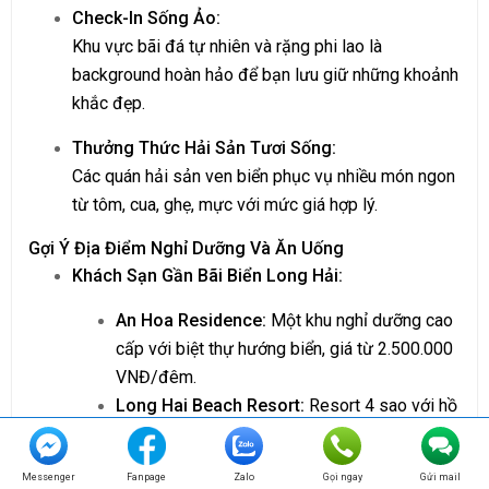
Check-In Sống Ảo:
Khu vực bãi đá tự nhiên và rặng phi lao là
background hoàn hảo để bạn lưu giữ những khoảnh
khắc đẹp.
Thưởng Thức Hải Sản Tươi Sống:
Các quán hải sản ven biển phục vụ nhiều món ngon
từ tôm, cua, ghẹ, mực với mức giá hợp lý.
Gợi Ý Địa Điểm Nghỉ Dưỡng Và Ăn Uống
Khách Sạn Gần Bãi Biển Long Hải:
An Hoa Residence:
Một khu nghỉ dưỡng cao
cấp với biệt thự hướng biển, giá từ 2.500.000
VNĐ/đêm.
Long Hai Beach Resort:
Resort 4 sao với hồ
bơi ngoài trời, giá từ 1.200.000 VNĐ/đêm.
Minh Dam Hotel:
Một lựa chọn bình dân với
Messenger
Fanpage
Zalo
Gọi ngay
Gửi mail