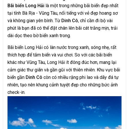
Bãi biển Long Hải
là một trong những bãi biển đẹp nhất
tại tỉnh Bà Rịa - Vũng Tàu, nổi tiếng với vẻ đẹp hoang sơ
và không gian yên bình. Từ
Dinh Cô
, chỉ cần đi bộ vài
phút là bạn đã có thể đặt chân lên bãi cát trắng mịn, trải
dài dọc theo bờ biển xanh trong.
Bãi biển Long Hải có làn nước trong xanh, sóng nhẹ, rất
thích hợp để tắm biển và vui chơi. So với các bãi biển
khác như Vũng Tàu, Long Hải ít đông đúc hơn, mang lại
cảm giác thư giãn và gần gũi với thiên nhiên. Khu vực bãi
biển gần
Dinh Cô
còn có nhiều rặng phi lao và dãy đá tự
nhiên, tạo nên khung cảnh tuyệt đẹp cho những bức ảnh
check-in.