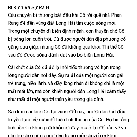
Bi Kịch Và Sự Ra Đi
Câu chuyện bi thương bắt đầu khi Cô rời quê nhà Phan
Rang để đến vùng đất Long Hải tìm cuộc sống mới.
Trong một chuyến đi biển định mệnh, con thuyền chở Cô
bị sóng lớn cuốn trôi. Dù được người dân địa phương cố
gắng cứu giúp, nhưng Cô đã không qua khỏi. Thi thể Cô
sau đó được sóng đánh dạt vào bờ biển Long Hải.
Cái chết của Cô đã để lại nỗi tiếc thương vô hạn trong
lòng người dân nơi đây. Sự ra đi của một người con gái
trẻ trung, hiền lành, và đầy lòng nhân ái không chỉ là một
mất mát lớn, mà còn khiến người dân Long Hải cảm thấy
như mất đi một người thân yêu trong gia đình.
Sau khi mai táng Cô tại vùng đất này, người dân bắt đầu
truyền tụng về sự xuất hiện linh thiêng của Cô. Họ tin rằng
linh hồn Cô không rời khỏi nơi đây, mà ở lại để bảo vệ và
phù hộ cho những ngư dân trong mỗi chuyến ra khơi.