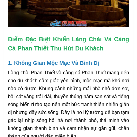
Điểm Đặc Biệt Khiến Làng Chài Và Cảng 
Cá Phan Thiết Thu Hút Du Khách
1. Không Gian Mộc Mạc Và Bình Dị
Làng chài Phan Thiết và cảng cá Phan Thiết mang đến 
cho du khách cảm giác yên bình, mộc mạc mà khó nơi 
nào có được. Khung cảnh những mái nhà nhỏ đơn sơ, 
bãi cát vàng trải dài, thuyền thúng nằm san sát và tiếng 
sóng biển rì rào tạo nên một bức tranh thiên nhiên giản 
dị nhưng đầy sức sống. Đây là nơi lý tưởng để bạn tạm 
gác lại nhịp sống hối hả nơi thành phố, thả mình vào 
không gian thanh bình và cảm nhận sự gần gũi, chân 
thành của người dân miền biển .