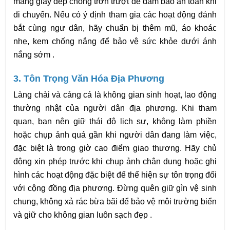
mang giày dép chống trơn trượt để đảm bảo an toàn khi 
di chuyển. Nếu có ý định tham gia các hoạt động đánh 
bắt cùng ngư dân, hãy chuẩn bị thêm mũ, áo khoác 
nhẹ, kem chống nắng để bảo vệ sức khỏe dưới ánh 
nắng sớm .
3. Tôn Trọng Văn Hóa Địa Phương
Làng chài và cảng cá là không gian sinh hoạt, lao động 
thường nhật của người dân địa phương. Khi tham 
quan, bạn nên giữ thái độ lịch sự, không làm phiền 
hoặc chụp ảnh quá gần khi người dân đang làm việc, 
đặc biệt là trong giờ cao điểm giao thương. Hãy chủ 
động xin phép trước khi chụp ảnh chân dung hoặc ghi 
hình các hoạt động đặc biệt để thể hiện sự tôn trọng đối 
với cộng đồng địa phương. Đừng quên giữ gìn vệ sinh 
chung, không xả rác bừa bãi để bảo vệ môi trường biển 
và giữ cho không gian luôn sạch đẹp .