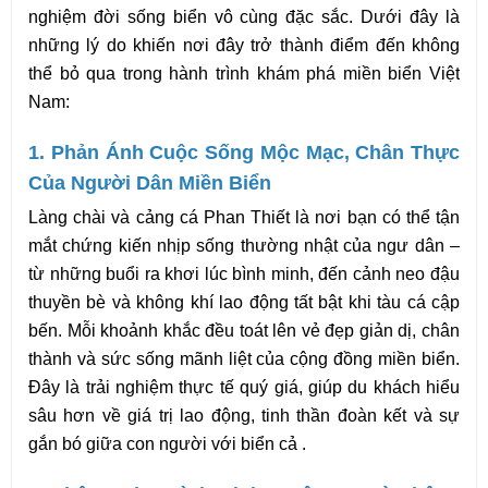
nghiệm đời sống biển vô cùng đặc sắc. Dưới đây là 
những lý do khiến nơi đây trở thành điểm đến không 
thể bỏ qua trong hành trình khám phá miền biển Việt 
Nam:
1. Phản Ánh Cuộc Sống Mộc Mạc, Chân Thực 
Của Người Dân Miền Biển
Làng chài và cảng cá Phan Thiết là nơi bạn có thể tận 
mắt chứng kiến nhịp sống thường nhật của ngư dân – 
từ những buổi ra khơi lúc bình minh, đến cảnh neo đậu 
thuyền bè và không khí lao động tất bật khi tàu cá cập 
bến. Mỗi khoảnh khắc đều toát lên vẻ đẹp giản dị, chân 
thành và sức sống mãnh liệt của cộng đồng miền biển. 
Đây là trải nghiệm thực tế quý giá, giúp du khách hiểu 
sâu hơn về giá trị lao động, tinh thần đoàn kết và sự 
gắn bó giữa con người với biển cả .