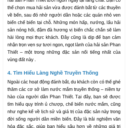
hải sản Phan Thiết tươi ngon ngay tại làng chài. Bạn có 
thể chọn mua hải sản vừa được đánh bắt từ các thuyền 
về bến, sau đó nhờ người dân hoặc các quán nhỏ ven 
biển chế biến tại chỗ. Những món hấp, nướng, lẩu hải 
sản nóng hổi, đậm đà hương vị biển chắc chắn sẽ làm 
hài lòng mọi thực khách. Đây cũng là dịp để bạn cảm 
nhận trọn vẹn sự tươi ngon, ngọt lành của hải sản Phan 
Thiết – một trong những đặc sản nổi tiếng nhất của 
vùng đất này .
4. Tìm Hiểu Làng Nghề Truyền Thống
Ngoài các hoạt động đánh bắt, du khách còn có thể ghé 
thăm các cơ sở làm nước mắm truyền thống – niềm tự 
hào của người dân Phan Thiết. Tại đây, bạn sẽ được 
tìm hiểu quy trình ủ chượp, chế biến nước mắm, cũng 
như nghe kể về lịch sử và giá trị của đặc sản này trong 
đời sống người dân miền biển. Đây là trải nghiệm văn 
hóa đặc sắc, giúp bạn hiểu sâu hơn về những giá trị 