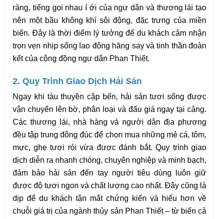
ràng, tiếng gọi nhau í ới của ngư dân và thương lái tạo 
nên một bầu không khí sôi động, đặc trưng của miền 
biển. Đây là thời điểm lý tưởng để du khách cảm nhận 
trọn vẹn nhịp sống lao động hăng say và tinh thần đoàn 
kết của cộng đồng ngư dân Phan Thiết.
2. Quy Trình Giao Dịch Hải Sản
Ngay khi tàu thuyền cập bến, hải sản tươi sống được 
vận chuyển lên bờ, phân loại và đấu giá ngay tại cảng. 
Các thương lái, nhà hàng và người dân địa phương 
đều tập trung đông đúc để chọn mua những mẻ cá, tôm, 
mực, ghẹ tươi rói vừa được đánh bắt. Quy trình giao 
dịch diễn ra nhanh chóng, chuyên nghiệp và minh bạch, 
đảm bảo hải sản đến tay người tiêu dùng luôn giữ 
được độ tươi ngon và chất lượng cao nhất. Đây cũng là 
dịp để du khách tận mắt chứng kiến và hiểu hơn về 
chuỗi giá trị của ngành thủy sản Phan Thiết – từ biển cả 