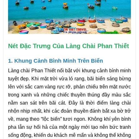
Nét Đặc Trưng Của Làng Chài Phan Thiết
1. Khung Cảnh Bình Minh Trên Biển
Làng chài Phan Thiết nổi bật với khung cảnh bình minh 
tuyệt đẹp. Khi mặt trời vừa ló rạng, bãi biển sáng bừng 
lên với sắc cam vàng rực rỡ, phản chiếu trên mặt nước 
trong xanh và những chiếc thuyền thúng đầy màu sắc 
nằm san sát trên bãi cát. Đây là thời điểm làng chài 
nhộn nhịp nhất, khi các đoàn thuyền đánh bắt xa bờ trở 
về, mang theo “lộc biển” tươi ngon. Không khí yên bình 
pha lẫn sự hối hả của một ngày mới tạo nên bức tranh 
sống động, khiến du khách mê mẩn và không thể không 