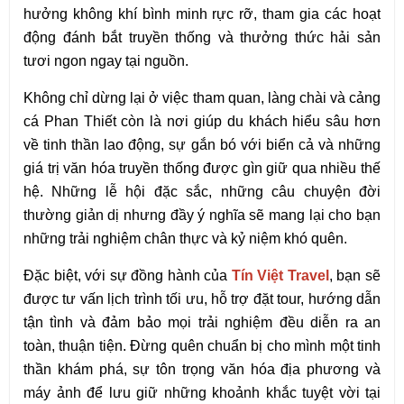
hưởng không khí bình minh rực rỡ, tham gia các hoạt 
động đánh bắt truyền thống và thưởng thức hải sản 
tươi ngon ngay tại nguồn.
Không chỉ dừng lại ở việc tham quan, làng chài và cảng 
cá Phan Thiết còn là nơi giúp du khách hiểu sâu hơn 
về tinh thần lao động, sự gắn bó với biển cả và những 
giá trị văn hóa truyền thống được gìn giữ qua nhiều thế 
hệ. Những lễ hội đặc sắc, những câu chuyện đời 
thường giản dị nhưng đầy ý nghĩa sẽ mang lại cho bạn 
những trải nghiệm chân thực và kỷ niệm khó quên.
Đặc biệt, với sự đồng hành của 
Tín Việt Travel
, bạn sẽ 
được tư vấn lịch trình tối ưu, hỗ trợ đặt tour, hướng dẫn 
tận tình và đảm bảo mọi trải nghiệm đều diễn ra an 
toàn, thuận tiện. Đừng quên chuẩn bị cho mình một tinh 
thần khám phá, sự tôn trọng văn hóa địa phương và 
máy ảnh để lưu giữ những khoảnh khắc tuyệt vời tại 