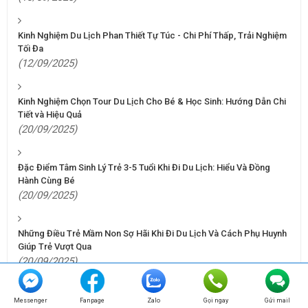
Kinh Nghiệm Du Lịch Phan Thiết Tự Túc - Chi Phí Thấp, Trải Nghiệm
Tối Đa
(12/09/2025)
Kinh Nghiệm Chọn Tour Du Lịch Cho Bé & Học Sinh: Hướng Dẫn Chi
Tiết và Hiệu Quả
(20/09/2025)
Đặc Điểm Tâm Sinh Lý Trẻ 3-5 Tuổi Khi Đi Du Lịch: Hiểu Và Đồng
Hành Cùng Bé
(20/09/2025)
Những Điều Trẻ Mầm Non Sợ Hãi Khi Đi Du Lịch Và Cách Phụ Huynh
Giúp Trẻ Vượt Qua
(20/09/2025)
Phát Triển Kỹ Năng Giao Tiếp Qua Tour: Bí Quyết Từ Những Trải
Messenger
Fanpage
Zalo
Gọi ngay
Gửi mail