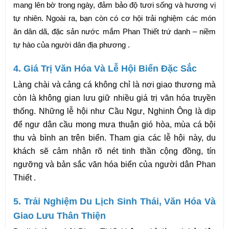
mang lên bờ trong ngày, đảm bảo độ tươi sống và hương vị 
tự nhiên. Ngoài ra, bạn còn có cơ hội trải nghiệm các món 
ăn dân dã, đặc sản nước mắm Phan Thiết trứ danh – niềm 
tự hào của người dân địa phương .
4. Giá Trị Văn Hóa Và Lễ Hội Biển Đặc Sắc
Làng chài và cảng cá không chỉ là nơi giao thương mà 
còn là không gian lưu giữ nhiều giá trị văn hóa truyền 
thống. Những lễ hội như Cầu Ngư, Nghinh Ông là dịp 
để ngư dân cầu mong mưa thuận gió hòa, mùa cá bội 
thu và bình an trên biển. Tham gia các lễ hội này, du 
khách sẽ cảm nhận rõ nét tinh thần cộng đồng, tín 
ngưỡng và bản sắc văn hóa biển của người dân Phan 
Thiết .
5. Trải Nghiệm Du Lịch Sinh Thái, Văn Hóa Và 
Giao Lưu Thân Thiện