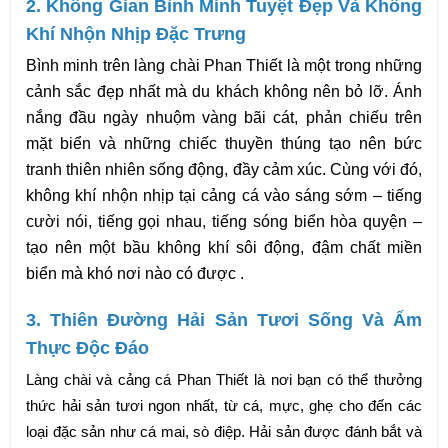
2. Không Gian Bình Minh Tuyệt Đẹp Và Không 
Khí Nhộn Nhịp Đặc Trưng
Bình minh trên làng chài Phan Thiết là một trong những 
cảnh sắc đẹp nhất mà du khách không nên bỏ lỡ. Ánh 
nắng đầu ngày nhuộm vàng bãi cát, phản chiếu trên 
mặt biển và những chiếc thuyền thúng tạo nên bức 
tranh thiên nhiên sống động, đầy cảm xúc. Cùng với đó, 
không khí nhộn nhịp tại cảng cá vào sáng sớm – tiếng 
cười nói, tiếng gọi nhau, tiếng sóng biển hòa quyện – 
tạo nên một bầu không khí sôi động, đậm chất miền 
biển mà khó nơi nào có được .
3. Thiên Đường Hải Sản Tươi Sống Và Ẩm 
Thực Độc Đáo
Làng chài và cảng cá Phan Thiết là nơi bạn có thể thưởng 
thức hải sản tươi ngon nhất, từ cá, mực, ghẹ cho đến các 
loại đặc sản như cá mai, sò điệp. Hải sản được đánh bắt và 