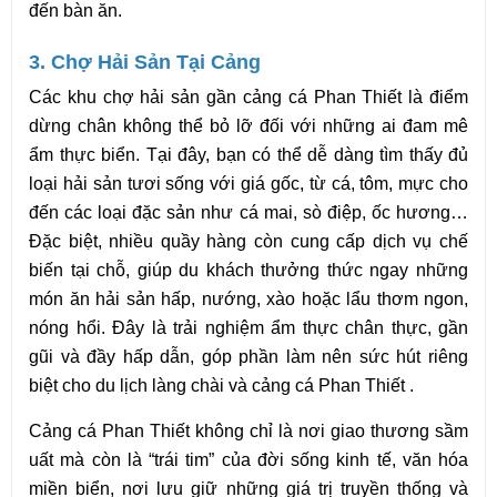
đến bàn ăn.
3. Chợ Hải Sản Tại Cảng
Các khu chợ hải sản gần cảng cá Phan Thiết là điểm 
dừng chân không thể bỏ lỡ đối với những ai đam mê 
ẩm thực biển. Tại đây, bạn có thể dễ dàng tìm thấy đủ 
loại hải sản tươi sống với giá gốc, từ cá, tôm, mực cho 
đến các loại đặc sản như cá mai, sò điệp, ốc hương… 
Đặc biệt, nhiều quầy hàng còn cung cấp dịch vụ chế 
biến tại chỗ, giúp du khách thưởng thức ngay những 
món ăn hải sản hấp, nướng, xào hoặc lẩu thơm ngon, 
nóng hổi. Đây là trải nghiệm ẩm thực chân thực, gần 
gũi và đầy hấp dẫn, góp phần làm nên sức hút riêng 
biệt cho du lịch làng chài và cảng cá Phan Thiết .
Cảng cá Phan Thiết không chỉ là nơi giao thương sầm 
uất mà còn là “trái tim” của đời sống kinh tế, văn hóa 
miền biển, nơi lưu giữ những giá trị truyền thống và 