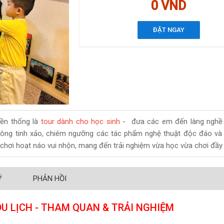
0 VND
ĐẶT NGAY
yền thống là
tour dành cho học sinh
- đưa các em đến làng nghề
công tinh xảo, chiêm ngưỡng các tác phẩm nghệ thuật độc đáo và 
chơi hoạt náo vui nhộn, mang đến trải nghiệm vừa học vừa chơi đầy t
Ý
PHẢN HỒI
U LỊCH - THAM QUAN & TRẢI NGHIỆM