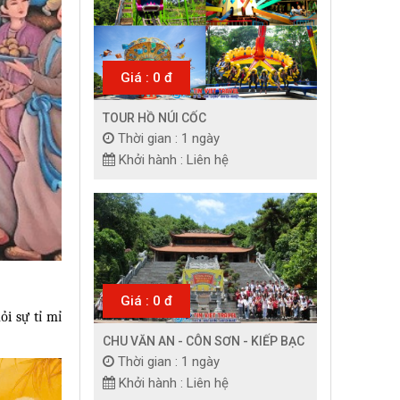
Giá : 0 đ
TOUR HỒ NÚI CỐC
Thời gian : 1 ngày
Khởi hành : Liên hệ
Giá : 0 đ
i sự tỉ mỉ
CHU VĂN AN - CÔN SƠN - KIẾP BẠC
Thời gian : 1 ngày
Khởi hành : Liên hệ