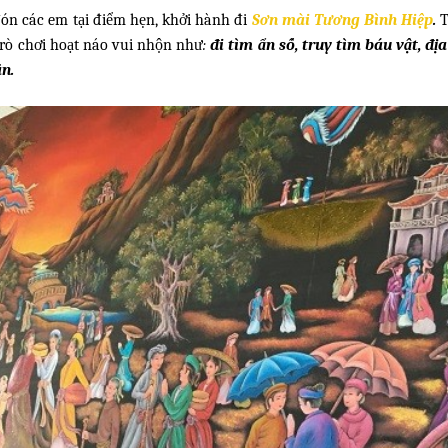
ón các em tại điểm hẹn, khởi hành đi
Sơn mài Tương Bình Hiệp
.
T
trò chơi hoạt náo vui nhộn như
:
đi tìm ẩn số, truy tìm báu vật, đị
ẫn.