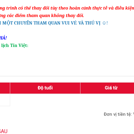
 trình có thể thay đổi tùy theo hoàn cảnh thực tế và điều kiện 
ng các điểm tham quan không thay đổi.
 MỘT CHUYẾN THAM QUAN VUI VẺ VÀ THÚ VỊ
☺
!
HÁ!
lịch Tín Việt:
Độ tuổi
Giá từ
Đơn vị tiền tệ:
SAU