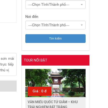
---Chọn Tỉnh/Thành phố---
Nơi đến
---Chọn Tỉnh/Thành phố---
 sơn mài
TOUR NỔI BẬT
trực tiếp
hú vị.
Giá : 0 đ
VĂN MIẾU QUỐC TỬ GIÁM – KHU
TRẢI NGHIỆM BÁT TRÀNG