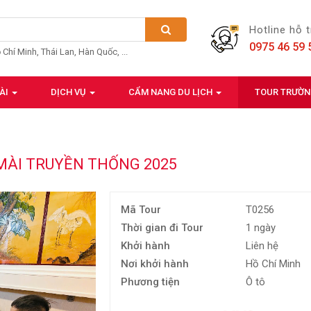
Hotline hỗ 
0975 46 59 
ồ Chí Minh, Thái Lan, Hàn Quốc, ...
ÀI
DỊCH VỤ
CẨM NANG DU LỊCH
TOUR TRƯỜ
MÀI TRUYỀN THỐNG 2025
Mã Tour
T0256
Thời gian đi Tour
1 ngày
Khởi hành
Liên hệ
Nơi khởi hành
Hồ Chí Minh
Phương tiện
Ô tô