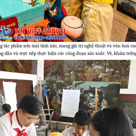
tác phẩm sơn mài tinh xảo, mang giá trị nghệ thuật và văn hoá ca
 dẫn và trực tiếp thực hiện các công đoạn sản xuất: Vẽ, khảm trứn