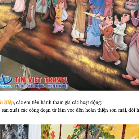
h Hiệp
, các em tiến hành tham gia các hoạt động:
 sản xuất các công đoạn từ làm vóc đến hoàn thiện sơn mài, đòi hỏ