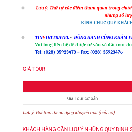
Lưu ý: Thứ tự các điểm tham quan trong chương
nhưng số lượ
KÍNH CHÚC QUÝ KHÁCH
TIN
V
IETTRAVEL
 -  
ĐỒNG HÀNH CÙNG KHÁM P
Vui lòng liên hệ để được tư vấn và đặt tour du 
Tel: (028) 35923473 – Fax: (028) 35923476
GIÁ TOUR
Giá Tour cơ bản
Lưu ý:
Giá trên đã áp dụng khuyến mãi (nếu có)
KHÁCH HÀNG CẦN LƯU Ý NHỮNG QUY ĐỊNH 