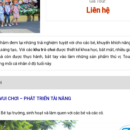
Giá Tour:
Liên hệ
nhằm đem lại những trải nghiệm tuyệt vời cho các bé, khuyến khích nâng
,sáng tạo,. Với các
khu trò chơi
được thiết kế khoa học, bắt mắt, nhiều g
mà còn được thực hành, bắt tay vào làm những sản phẩm thú vị.
Tou
ng mỗi cá nhân ở độ tuổi này.
I
UI CHƠI – PHÁT TRIỂN TÀI NĂNG
Bé tại trường, sinh hoạt và làm quen với các bé và các cô.