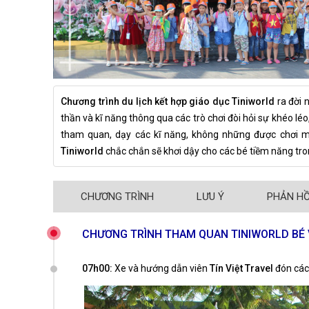
Chương trình du lịch kết hợp giáo dục
Tiniworld
ra đời 
thần và kĩ năng thông qua các trò chơi đòi hỏi sự khéo léo
tham quan, dạy các kĩ năng, không những được chơi 
Tiniworld
chắc chắn sẽ khơi dậy cho các bé tiềm năng tro
CHƯƠNG TRÌNH
LƯU Ý
PHẢN HỒ
CHƯƠNG TRÌNH THAM QUAN TINIWORLD BÉ V
07h00:
Xe và hướng dẫn viên
Tín Việt Travel
đón các 