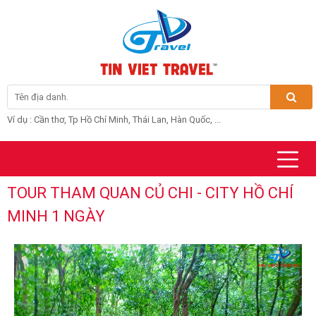
Ví dụ : Cần thơ, Tp Hồ Chí Minh, Thái Lan, Hàn Quốc, ...
TOUR THAM QUAN CỦ CHI - CITY HỒ CHÍ
MINH 1 NGÀY