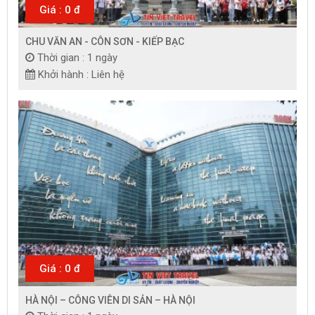
Giá : 0 đ
CHU VĂN AN - CÔN SƠN - KIẾP BẠC
Thời gian : 1 ngày
Khởi hành : Liên hệ
Giá : 0 đ
HÀ NỘI – CÔNG VIÊN DI SẢN – HÀ NỘI