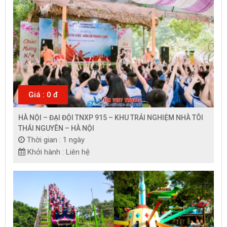
Giá : 0 đ
HÀ NỘI – ĐẠI ĐỘI TNXP 915 – KHU TRẢI NGHIỆM NHÀ TÔI
THÁI NGUYÊN – HÀ NỘI
Thời gian : 1 ngày
Khởi hành : Liên hệ