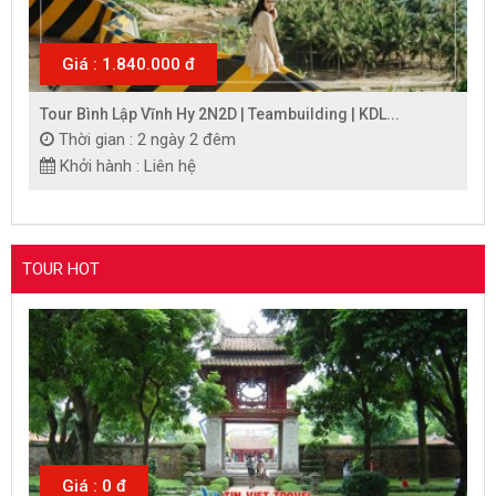
Giá : 1.840.000 đ
Tour Bình Lập Vĩnh Hy 2N2D | Teambuilding | KDL...
Thời gian : 2 ngày 2 đêm
Khởi hành : Liên hệ
TOUR HOT
Giá : 0 đ