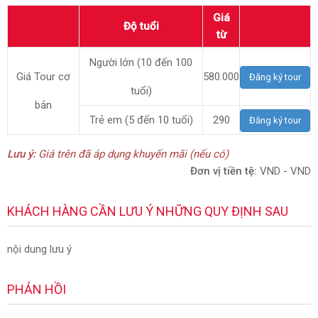
Giá
Độ tuổi
từ
Người lớn (10 đến 100
Giá Tour cơ
580.000
Đăng ký tour
tuổi)
bản
Trẻ em (5 đến 10 tuổi)
290
Đăng ký tour
Lưu ý:
Giá trên đã áp dụng khuyến mãi (nếu có)
Đơn vị tiền tệ:
VND - VND
KHÁCH HÀNG CẦN LƯU Ý NHỮNG QUY ĐỊNH SAU
nội dung lưu ý
PHẢN HỒI