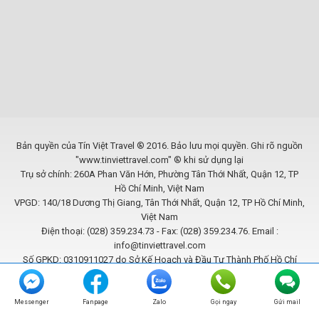
Bản quyền của Tín Việt Travel ® 2016. Bảo lưu mọi quyền. Ghi rõ nguồn
"www.tinviettravel.com" ® khi sử dụng lại
Trụ sở chính: 260A Phan Văn Hớn, Phường Tân Thới Nhất, Quận 12, TP
Hồ Chí Minh, Việt Nam
VPGD: 140/18 Dương Thị Giang, Tân Thới Nhất, Quận 12, TP Hồ Chí Minh,
Việt Nam
Điện thoại: (028) 359.234.73 - Fax: (028) 359.234.76. Email :
info@tinviettravel.com
Số GPKD: 0310911027 do Sở Kế Hoạch và Đầu Tư Thành Phố Hồ Chí
Minh cấp ngày 09/06/2011
Website được phát triển bởi
BCB SOLUTIONS
Messenger
Fanpage
Zalo
Gọi ngay
Gửi mail