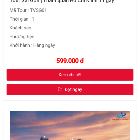
Tour Sài Gòn | Tham quan Hồ Chí Minh 1 ngày
Mã Tour : TVSG01
Thời gian : 1
Khách sạn :
Phương tiện :
Khởi hành : Hàng ngày
599.000 đ
Xem chi tiết
Đặt ngay