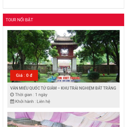
TOUR NỔI BẬT
Giá : 0 đ
VĂN MIẾU QUỐC TỬ GIÁM – KHU TRẢI NGHIỆM BÁT TRÀNG
Thời gian : 1 ngày
Khởi hành : Liên hệ