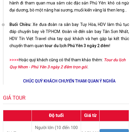
hành đi tham quan mua sắm các đặc sản Phú Yên: khô cá ngừ
đại dương, bò một nắng hai sương, muối kiến vàng lá then leng…
Buổi Chiều:
Xe đưa đoàn ra sân bay Tuy Hòa, HDV làm thủ tục
đáp chuyến bay về TP.HCM. Đoàn về đến sân bay Tân Sơn Nhất,
HDV Tín Việt Travel chia tay quý khách và hẹn gặp lại kết thúc
chuyến tham quan
tour du lịch Phú Yên 3 ngày 2 đêm
!
>>>>
Hoặc quý khách cũng có thể tham khảo thêm:
Tour du lịch
Quy Nhơn - Phú Yên 3 ngày 2 đêm trọn gói
.
CHÚC QUÝ KHÁCH CHUYẾN THAM QUAN Ý NGHĨA
GIÁ TOUR
Độ tuổi
Giá từ
Người lớn (10 đến 100