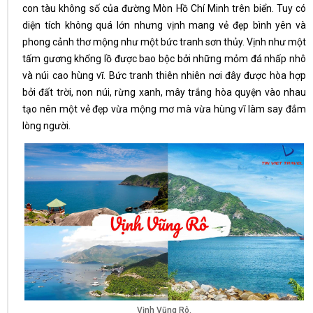
con tàu không số của đường Mòn Hồ Chí Minh trên biển. Tuy có
diện tích không quá lớn nhưng vịnh mang vẻ đẹp bình yên và
phong cảnh thơ mộng như một bức tranh sơn thủy. Vịnh như một
tấm gương khổng lồ được bao bộc bởi những mỏm đá nhấp nhô
và núi cao hùng vĩ. Bức tranh thiên nhiên nơi đây được hòa hợp
bởi đất trời, non núi, rừng xanh, mây trắng hòa quyện vào nhau
tạo nên một vẻ đẹp vừa mộng mơ mà vừa hùng vĩ làm say đắm
lòng người.
Vịnh Vũng Rô.