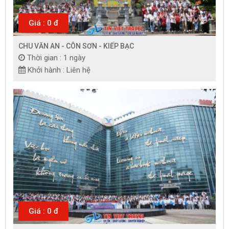
Giá : 0 đ
CHU VĂN AN - CÔN SƠN - KIẾP BẠC
Thời gian : 1 ngày
Khởi hành : Liên hệ
Giá : 0 đ