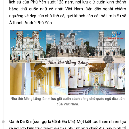
lịch sử của Phú Yên suốt 128 năm, nơi lưu giữ cuốn kinh thánh
bằng chữ quốc ngữ cổ nhất Việt Nam. Đến đây ngoài chiêm
ngưỡng vẻ đẹp của nhà thờ cổ, quý khách còn có thể tìm hiểu về
Á thánh André Phú Yên.
Nhà thờ Mằng Lăng là nơi lưu giữ cuốn sách bằng chữ quốc ngữ đầu tiên
của Việt Nam.
Gành Đá Đĩa
(còn gọi là Gềnh Đá Dĩa): Một kiệt tác thiên nhiên tạo
ra với lớp kiến trúc tuyệt vời tựa như những chiếc đĩa hay hình tổ