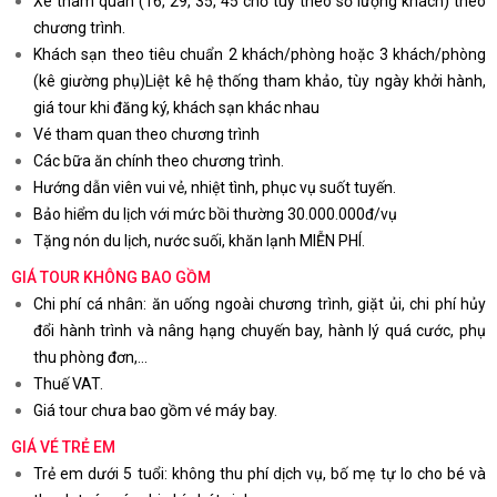
Xe tham quan (16, 29, 35, 45 chỗ tùy theo số lượng khách) theo
chương trình.
Khách sạn theo tiêu chuẩn 2 khách/phòng hoặc 3 khách/phòng
(kê giường phụ)Liệt kê hệ thống tham khảo, tùy ngày khởi hành,
giá tour khi đăng ký, khách sạn khác nhau
Vé tham quan theo chương trình
Các bữa ăn chính theo chương trình.
Hướng dẫn viên vui vẻ, nhiệt tình, phục vụ suốt tuyến.
Bảo hiểm du lịch với mức bồi thường 30.000.000đ/vụ
Tặng nón du lịch, nước suối, khăn lạnh MIỄN PHÍ.
GIÁ TOUR KHÔNG BAO GỒM
Chi phí cá nhân: ăn uống ngoài chương trình, giặt ủi, chi phí hủy
đổi hành trình và nâng hạng chuyến bay, hành lý quá cước, phụ
thu phòng đơn,...
Thuế VAT.
Giá tour chưa bao gồm vé máy bay.
GIÁ VÉ TRẺ EM
Trẻ em dưới 5 tuổi: không thu phí dịch vụ, bố mẹ tự lo cho bé và