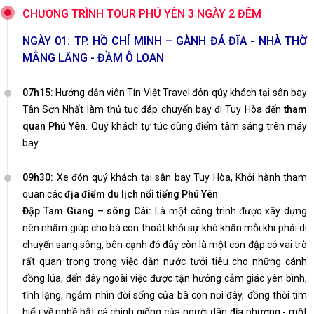
CHƯƠNG TRÌNH TOUR PHÚ YÊN 3 NGÀY 2 ĐÊM
NGÀY 01: TP. HỒ CHÍ MINH – GÀNH ĐÁ ĐĨA - NHÀ THỜ
MẰNG LĂNG - ĐẦM Ô LOAN
07h15:
Hướng dẫn viên Tín Việt Travel đón qúy khách tại sân bay
Tân Sơn Nhất làm thủ tục đáp chuyến bay đi Tuy Hòa đến
tham
quan Phú Yên
. Quý khách tự túc dùng điểm tâm sáng trên máy
bay.
09h30:
Xe đón quý khách tại sân bay Tuy Hòa, Khởi hành tham
quan các
địa điểm du lịch nổi tiếng Phú Yên
:
Đập Tam Giang – sông Cái:
Là một công trình được xây dựng
nên nhằm giúp cho bà con thoát khỏi sự khó khăn mỗi khi phải di
chuyển sang sông, bên cạnh đó đây còn là một con đập có vai trò
rất quan trọng trong việc dẫn nước tưới tiêu cho những cánh
đồng lúa, đến đây ngoài việc được tận hưởng cảm giác yên bình,
tĩnh lặng, ngắm nhìn đời sống của bà con nơi đây, đồng thời tìm
hiểu về nghề bắt cá chình giống của người dân địa phương - một