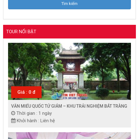
TOUR NỔI BẬT
Giá : 0 đ
VĂN MIẾU QUỐC TỬ GIÁM – KHU TRẢI NGHIỆM BÁT TRÀNG
Thời gian : 1 ngày
Khởi hành : Liên hệ