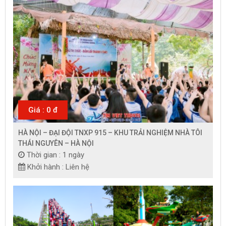
Giá : 0 đ
HÀ NỘI – ĐẠI ĐỘI TNXP 915 – KHU TRẢI NGHIỆM NHÀ TÔI
THÁI NGUYÊN – HÀ NỘI
Thời gian : 1 ngày
Khởi hành : Liên hệ