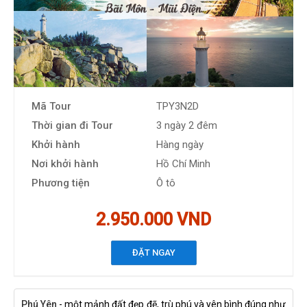
Mã Tour
TPY3N2D
Thời gian đi Tour
3 ngày 2 đêm
Khởi hành
Hàng ngày
Nơi khởi hành
Hồ Chí Minh
Phương tiện
Ô tô
2.950.000 VND
ĐẶT NGAY
Phú Yên
- một mảnh đất đẹp đẽ, trù phú và yên bình đúng như