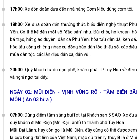
17h00:
Xe đón đoàn đưa đến nhà hàng Cơm Niêu dùng cơm tối.
18h00:
Xe đưa đoàn đến
thưởng thức biểu diễn nghệ thuật Phú
Yên. Có thể kể đến một số “đặc sản” như: Bài chòi, hò khoan, hò
bá trạo, hát giao duyên, dân ca Phú Yên; hòa tấu đàn đá, kèn đá,
hòa tấu cồng chiêng nhạc cụ đồng bào dân tộc thiểu số; các điệu
múa dân tộc, các làn điệu dân ca, dân vũ…
20h00:
Quý khách tự do dạo phố, khám phá TP.Tuy Hòa về đêm
và nghỉ ngơi tại đây.
NGÀY 02: MŨI ĐIỆN - VỊNH VŨNG RÔ - TẮM BIỂN BÃI
MÔN ( Ăn 03 bữa )
07h00:
Dùng điểm tâm sáng buffet tại Khách sạn 5 SAO. Xe đưa
quý khách đi Mũi Điện (Mũi Đại Lãnh) từ thành phố Tuy Hòa.
Mũi Đại Lãnh
: hay còn gọi là Mũi Điện, đây cũng có thể được xem
là cực Đông đất liền của Việt Nam, mặc dù trên lý thuyết là ở Mũi