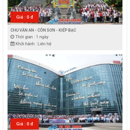
Giá : 0 đ
CHU VĂN AN - CÔN SƠN - KIẾP BẠC
Thời gian : 1 ngày
Khởi hành : Liên hệ
Giá : 0 đ