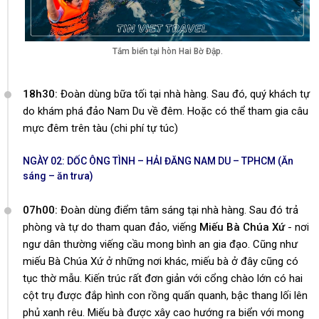
Tắm biển tại hòn Hai Bờ Đập.
18h30:
Đoàn dùng bữa tối tại nhà hàng. Sau đó, quý khách tự
do khám phá đảo Nam Du về đêm. Hoặc có thể tham gia câu
mực đêm trên tàu (chi phí tự túc)
NGÀY 02: DỐC ÔNG TÌNH – HẢI ĐĂNG NAM DU – TPHCM (Ăn
sáng – ăn trưa)
07h00:
Đoàn dùng điểm tâm sáng tại nhà hàng. Sau đó trả
phòng và tự do tham quan đảo, viếng
Miếu Bà Chúa Xứ
- nơi
ngư dân thường viếng cầu mong bình an gia đạo. Cũng như
miếu Bà Chúa Xứ ở những nơi khác, miếu bà ở đây cũng có
tục thờ mẫu. Kiến trúc rất đơn giản với cổng chào lớn có hai
cột trụ được đắp hình con rồng quấn quanh, bậc thang lối lên
phủ xanh rêu. Miếu bà được xây cao hướng ra biển với mong