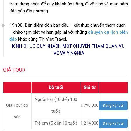
trạm dừng chân để quý khách ăn uống, đi vệ sinh và mua sằm
đặc sản địa phương.
19h00:
Đến điểm đón ban đầu – kết thúc chuyến tham quan
– chào tạm biệt và hẹn gặp lại với những
chuyến du lịch biển
đảo
khác cùng Tín Việt Travel.
KÍNH CHÚC QUÝ KHÁCH MỘT CHUYẾN THAM QUAN VUI
VẺ VÀ Ý NGHĨA
GIÁ TOUR
Độ tuổi
Giá từ
Người lớn (10 đến 100
Giá Tour cơ
1.790.000
Đăng ký tour
tuổi)
bản
Trẻ em (5 đến 10 tuổi)
1.214.000
Đăng ký tour