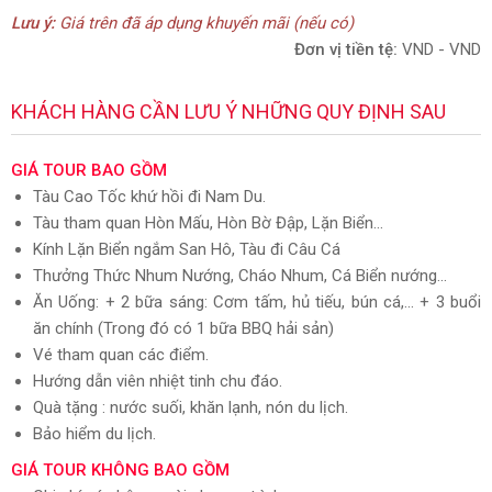
Lưu ý:
Giá trên đã áp dụng khuyến mãi (nếu có)
Đơn vị tiền tệ:
VND - VND
KHÁCH HÀNG CẦN LƯU Ý NHỮNG QUY ĐỊNH SAU
GIÁ TOUR BAO GỒM
Tàu Cao Tốc khứ hồi đi Nam Du.
Tàu tham quan Hòn Mấu, Hòn Bờ Đập, Lặn Biển…
Kính Lặn Biển ngắm San Hô, Tàu đi Câu Cá
Thưởng Thức Nhum Nướng, Cháo Nhum, Cá Biển nướng...
Ăn Uống: + 2 bữa sáng: Cơm tấm, hủ tiếu, bún cá,... + 3 buổi
ăn chính (Trong đó có 1 bữa BBQ hải sản)
Vé tham quan các điểm.
Hướng dẫn viên nhiệt tinh chu đáo.
Quà tặng : nước suối, khăn lạnh, nón du lịch.
Bảo hiểm du lịch.
GIÁ TOUR KHÔNG BAO GỒM