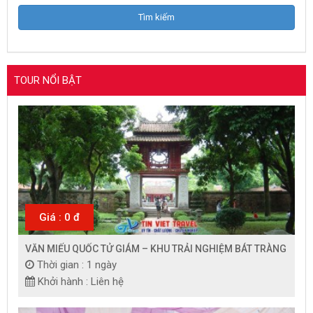
TOUR NỔI BẬT
Giá : 0 đ
VĂN MIẾU QUỐC TỬ GIÁM – KHU TRẢI NGHIỆM BÁT TRÀNG
Thời gian : 1 ngày
Khởi hành : Liên hệ