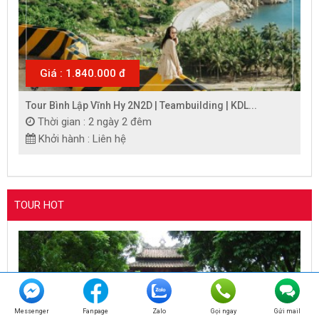
Giá : 1.840.000 đ
Tour Bình Lập Vĩnh Hy 2N2D | Teambuilding | KDL...
Thời gian : 2 ngày 2 đêm
Khởi hành : Liên hệ
TOUR HOT
Messenger
Fanpage
Zalo
Gọi ngay
Gửi mail