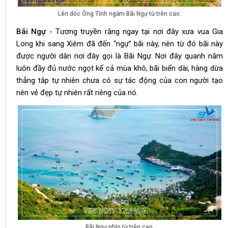
Lên dốc Ông Tình ngắm Bãi Ngự từ trên cao.
Bãi Ngự
- Tương truyền rằng ngay tại nơi đây xưa vua Gia
Long khi sang Xiêm đã đến “ngự” bãi này, nên từ đó bãi này
được người dân nơi đây gọi là Bãi Ngự. Nơi đây quanh năm
luôn đầy đủ nước ngọt kể cả mùa khô, bãi biển dài, hàng dừa
thẳng tắp tự nhiên chưa có sự tác động của con người tạo
nên vẻ đẹp tự nhiên rất riêng của nó.
Bãi Ngự nhìn từ trên cao.