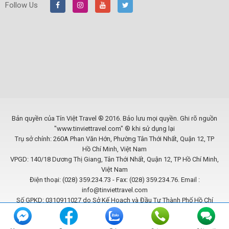
Follow Us
Bản quyền của Tín Việt Travel ® 2016. Bảo lưu mọi quyền. Ghi rõ nguồn
"www.tinviettravel.com" ® khi sử dụng lại
Trụ sở chính: 260A Phan Văn Hớn, Phường Tân Thới Nhất, Quận 12, TP
Hồ Chí Minh, Việt Nam
VPGD: 140/18 Dương Thị Giang, Tân Thới Nhất, Quận 12, TP Hồ Chí Minh,
Việt Nam
Điện thoại: (028) 359.234.73 - Fax: (028) 359.234.76. Email :
info@tinviettravel.com
Số GPKD: 0310911027 do Sở Kế Hoạch và Đầu Tư Thành Phố Hồ Chí
Minh cấp ngày 09/06/2011
Website được phát triển bởi
BCB SOLUTIONS