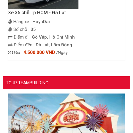
Xe 35 chỗ Tp.HCM - Đà Lạt
Hãng xe :
HuynDai
Số chỗ :
35
Điểm đi :
Gò Vấp, Hồ Chí Minh
Điểm đến :
Đà Lạt, Lâm Đồng
Giá :
4.500.000 VND
/Ngày
TOUR TEAMBUILDING