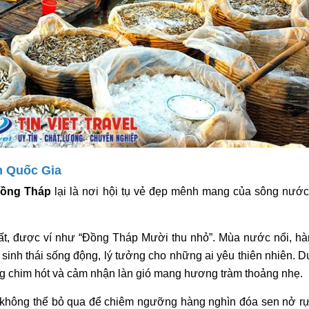
n Quốc Gia
ồng Tháp
 lại là nơi hội tụ vẻ đẹp mênh mang của sông nước
hất, được ví như “Đồng Tháp Mười thu nhỏ”. Mùa nước nổi, hà
 sinh thái sống động, lý tưởng cho những ai yêu thiên nhiên. D
ếng chim hót và cảm nhận làn gió mang hương tràm thoảng nhẹ.
i không thể bỏ qua để chiêm ngưỡng hàng nghìn đóa sen nở rực