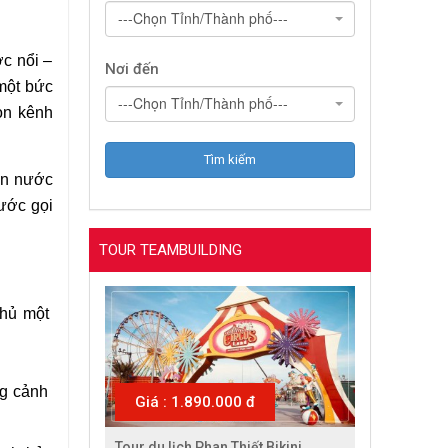
---Chọn Tỉnh/Thành phố---
 nổi – 
Nơi đến
ột bức 
---Chọn Tỉnh/Thành phố---
n kênh 
on nước 
ớc gọi 
TOUR TEAMBUILDING
hủ một 
g cảnh 
Giá : 1.890.000 đ
Tour du lịch Phan Thiết Bikini