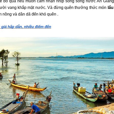
thể bỏ qua nếu muốn cảm nhận nhịp sống sông nước An Giang:
i cười vang khắp mặt nước. Và đừng quên thưởng thức món 
lẩu
ơm nồng và dân dã đến khó quên .
 giá hấp dẫn, nhiều điểm đến