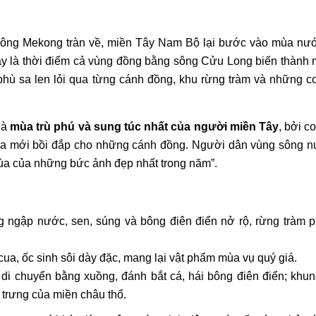
ông Mekong tràn về, miền Tây Nam Bộ lại bước vào mùa nước
ây là thời điểm cả vùng đồng bằng sông Cửu Long biến thành m
hù sa len lỏi qua từng cánh đồng, khu rừng tràm và những co
à 
mùa trù phú và sung túc nhất của người miền Tây
, bởi c
sa mới bồi đắp cho những cánh đồng. Người dân vùng sông nư
“mùa của những bức ảnh đẹp nhất trong năm”.
 ngập nước, sen, súng và bông điên điển nở rộ, rừng tràm p
cua, ốc sinh sôi dày đặc, mang lại vật phẩm mùa vụ quý giá.
di chuyển bằng xuồng, đánh bắt cá, hái bông điên điển; khun
 trưng của miền châu thổ.