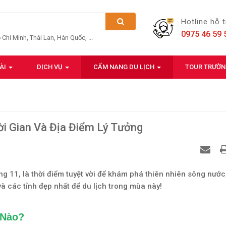
Hotline hỗ 
0975 46 59 
ồ Chí Minh, Thái Lan, Hàn Quốc, ...
ÀI
DỊCH VỤ
CẨM NANG DU LỊCH
TOUR TRƯỜ
ời Gian Và Địa Điểm Lý Tưởng
g 11, là thời điểm tuyệt vời để khám phá thiên nhiên sông nước,
và các tỉnh đẹp nhất để du lịch trong mùa này!
 Nào?