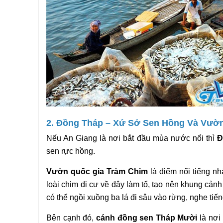
2. Đồng Tháp – Xứ Sở Sen Hồng Và Vườ
Nếu An Giang là nơi bắt đầu mùa nước nổi thì 
Đ
sen rực hồng.
Vườn quốc gia Tràm Chim
 là điểm nổi tiếng n
loài chim di cư về đây làm tổ, tạo nên khung cảnh
có thể ngồi xuồng ba lá đi sâu vào rừng, nghe ti
Bên cạnh đó, 
cánh đồng sen Tháp Mười
 là nơ