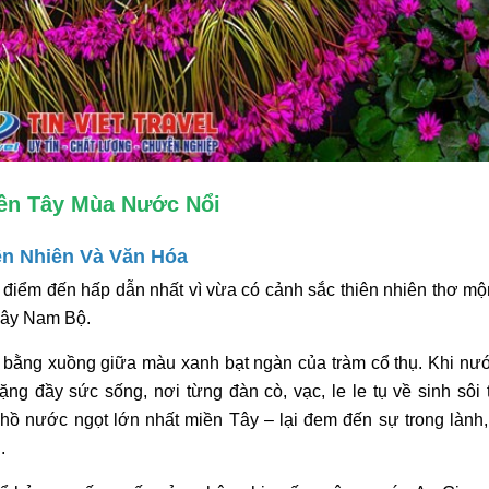
ền Tây Mùa Nước Nổi
ên Nhiên Và Văn Hóa
 điểm đến hấp dẫn nhất vì vừa có cảnh sắc thiên nhiên thơ mộ
 Tây Nam Bộ.
ỏi bằng xuồng giữa màu xanh bạt ngàn của tràm cổ thụ. Khi nư
ặng đầy sức sống, nơi từng đàn cò, vạc, le le tụ về sinh sôi 
 hồ nước ngọt lớn nhất miền Tây – lại đem đến sự trong lành, t
.