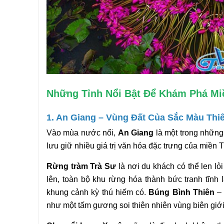
Những Tỉnh Nổi Bật Để Khám Phá Mi
1. An Giang – Vùng Đất Của Sắc Màu Thi
Vào mùa nước nổi, 
An Giang
 là một trong những
lưu giữ nhiều giá trị văn hóa đặc trưng của miền
Rừng tràm Trà Sư
 là nơi du khách có thể len l
lên, toàn bộ khu rừng hóa thành bức tranh tĩnh l
khung cảnh kỳ thú hiếm có. 
Búng Bình Thiên
 –
như một tấm gương soi thiên nhiên vùng biên giới