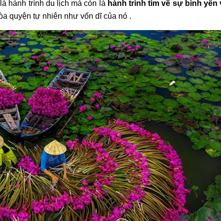
à hành trình du lịch mà còn là 
hành trình tìm về sự bình yên 
hòa quyện tự nhiên như vốn dĩ của nó .