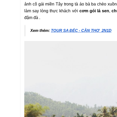
ảnh cô gái miền Tây trong tà áo bà ba chèo xuồ
làm say lòng thực khách với 
cơm gói lá sen
, 
ch
đậm đà .
Xem thêm: 
TOUR SA ĐÉC - CẦN THƠ_2N1D