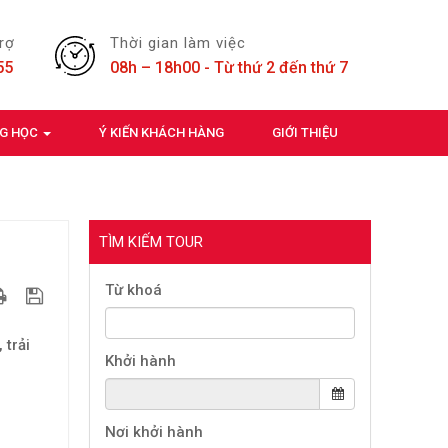
trợ
Thời gian làm việc
55
08h – 18h00 - Từ thứ 2 đến thứ 7
NG HỌC
Ý KIẾN KHÁCH HÀNG
GIỚI THIỆU
TÌM KIẾM TOUR
Từ khoá
 trải
Khởi hành
Nơi khởi hành