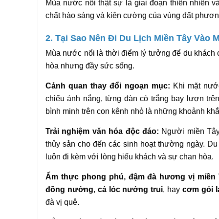
Mùa nước nổi thật sự là giai đoạn thiên nhiên 
chất hào sảng và kiên cường của vùng đất phươ
2. Tại Sao Nên Đi Du Lịch Miền Tây Vào
Mùa nước nổi là thời điểm lý tưởng để du khách 
hòa nhưng đầy sức sống.
Cảnh quan thay đổi ngoạn mục:
 Khi mặt nướ
chiếu ánh nắng, từng đàn cò trắng bay lượn trê
bình minh trên con kênh nhỏ là những khoảnh khắ
Trải nghiệm văn hóa độc đáo:
 Người miền Tây 
thủy sản cho đến các sinh hoạt thường ngày. D
luôn đi kèm với lòng hiếu khách và sự chan hòa.
Ẩm thực phong phú, đậm đà hương vị miền 
đồng nướng
, 
cá lóc nướng trui
, hay 
cơm gói l
đà vị quê.