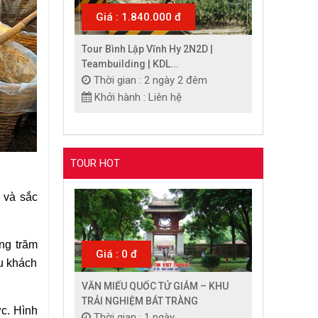
Giá : 1.840.000 đ
Tour Bình Lập Vĩnh Hy 2N2D |
Teambuilding | KDL...
Thời gian : 2 ngày 2 đêm
Khởi hành : Liên hệ
TOUR HOT
 và sắc 
ng trăm 
Giá : 0 đ
u khách 
VĂN MIẾU QUỐC TỬ GIÁM – KHU
TRẢI NGHIỆM BÁT TRÀNG
. Hình 
Thời gian : 1 ngày