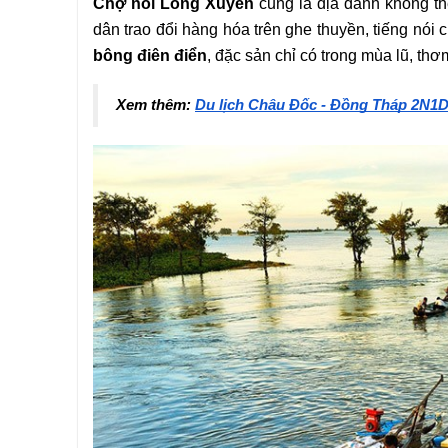
Chợ nổi Long Xuyên
 cũng là địa danh không 
dân trao đổi hàng hóa trên ghe thuyền, tiếng nó
bông điên điển
, đặc sản chỉ có trong mùa lũ, th
Xem thêm: 
Du lịch Châu Đốc - Đồng Tháp 2N1D