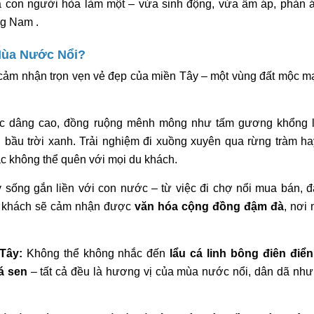
và con người hòa làm một – vừa sinh động, vừa ấm áp, phản á
ng Nam .
 Mùa Nước Nổi?
cảm nhận trọn vẹn vẻ đẹp của miền Tây – một vùng đất mộc mạc
c dâng cao, đồng ruộng mênh mông như tấm gương khổng l
n bầu trời xanh. Trải nghiệm đi xuồng xuyên qua rừng tràm ha
c không thể quên với mọi du khách.
sống gắn liền với con nước – từ việc đi chợ nổi mua bán, đá
u khách sẽ cảm nhận được 
văn hóa cộng đồng đậm đà
, nơi 
Tây:
 Không thể không nhắc đến 
lẩu cá linh bông điên điển
á sen
 – tất cả đều là hương vị của mùa nước nổi, dân dã như