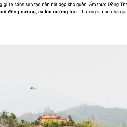
ng giữa cánh sen tạo nên nét đẹp khó quên. Ẩm thực Đồng Thá
uột đồng nướng
, 
cá lóc nướng trui
 – hương vị quê nhà giả