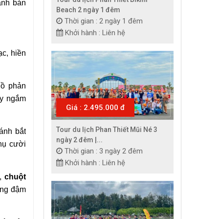
nh bản 
Beach 2 ngày 1 đêm
Thời gian : 2 ngày 1 đêm
Khởi hành : Liên hệ
, hiền 
ồ phản 
y ngắm 
Giá : 2.495.000 đ
Tour du lịch Phan Thiết Mũi Né 3
nh bắt 
ngày 2 đêm |...
nụ cười 
Thời gian : 3 ngày 2 đêm
Khởi hành : Liên hệ
, 
chuột 
ng đậm 