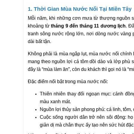
1. Thời Gian Mùa Nước Nổi Tại Miền Tây
Mỗi năm, khi những cơn mưa từ thượng nguồn s
khoảng từ 
tháng 9 đến tháng 11 dương lịch
. Đ
tranh sông nước rộng lớn, nơi dòng nước vàng p
dài bất tận.
Không phải là mùa ngập lụt, mùa nước nổi chính l
mang theo nguồn lợi cá tôm dồi dào và lớp phù 
đây là “mùa làm ăn”, còn du khách thì gọi nó là 
Đặc điểm nổi bật trong mùa nước nổi:
Thiên nhiên thay đổi ngoạn mục: cánh đồng
màu xanh mát.
Nguồn lợi thủy sản phong phú: cá linh, tôm, 
Cuộc sống người dân trở nên sôi động: họ 
giản dị mà chân thực ấy tạo nên sức hút đặc