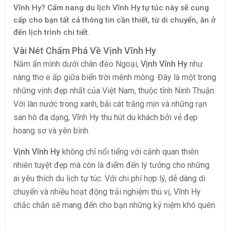
Vĩnh Hy? Cẩm nang du lịch Vĩnh Hy tự túc này sẽ cung
cấp cho bạn tất cả thông tin cần thiết, từ di chuyển, ăn ở
đến lịch trình chi tiết.
Vài Nét Chấm Phá Về Vịnh Vĩnh Hy
Nằm ẩn mình dưới chân đèo Ngoại,
Vịnh Vĩnh Hy
như
nàng thơ e ấp giữa biển trời mênh mông. Đây là một trong
những vịnh đẹp nhất của Việt Nam, thuộc tỉnh Ninh Thuận.
Với làn nước trong xanh, bãi cát trắng mịn và những rạn
san hô đa dạng, Vĩnh Hy thu hút du khách bởi vẻ đẹp
hoang sơ và yên bình.
Vịnh Vĩnh Hy
không chỉ nổi tiếng với cảnh quan thiên
nhiên tuyệt đẹp mà còn là điểm đến lý tưởng cho những
ai yêu thích du lịch tự túc. Với chi phí hợp lý, dễ dàng di
chuyển và nhiều hoạt động trải nghiệm thú vị, Vĩnh Hy
chắc chắn sẽ mang đến cho bạn những kỷ niệm khó quên.