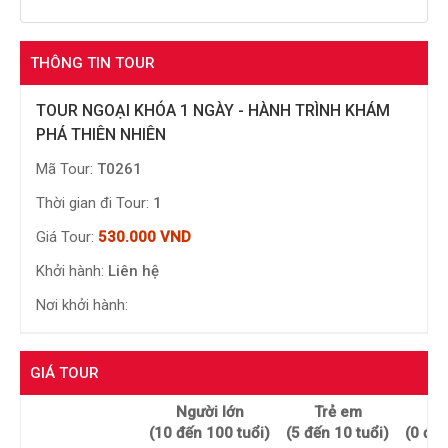
THÔNG TIN TOUR
TOUR NGOẠI KHÓA 1 NGÀY - HÀNH TRÌNH KHÁM
PHÁ THIÊN NHIÊN
Mã Tour:
T0261
Thời gian đi Tour:
1
Giá Tour:
530.000 VND
Khởi hành:
Liên hệ
Nơi khởi hành:
GIÁ TOUR
Người lớn
Trẻ em
Em
(10 đến 100 tuổi)
(5 đến 10 tuổi)
(0 đến