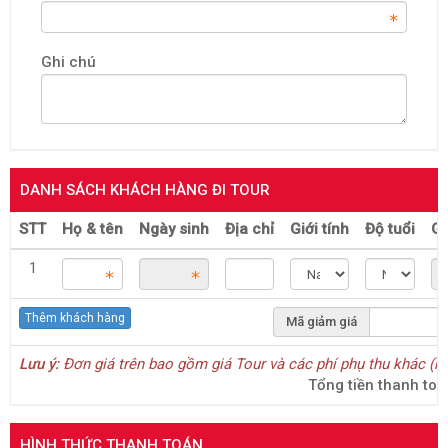
Ghi chú
DANH SÁCH KHÁCH HÀNG ĐI TOUR
STT
Họ & tên
Ngày sinh
Địa chỉ
Giới tính
Độ tuổi
Gi
1
Thêm khách hàng
Mã giảm giá
Lưu ý:
Đơn giá trên bao gồm giá Tour và các phí phụ thu khác (n
Tổng tiền thanh to
HÌNH THỨC THANH TOÁN