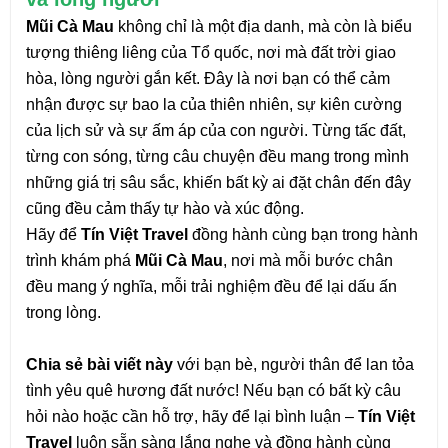
Mũi Cà Mau
không chỉ là một địa danh, mà còn là biểu
tượng thiêng liêng của Tổ quốc, nơi mà đất trời giao
hòa, lòng người gắn kết. Đây là nơi bạn có thể cảm
nhận được sự bao la của thiên nhiên, sự kiên cường
của lịch sử và sự ấm áp của con người. Từng tấc đất,
từng con sóng, từng câu chuyện đều mang trong mình
những giá trị sâu sắc, khiến bất kỳ ai đặt chân đến đây
cũng đều cảm thấy tự hào và xúc động.
Hãy để
Tín Việt Travel
đồng hành cùng bạn trong hành
trình khám phá
Mũi Cà Mau
, nơi mà mỗi bước chân
đều mang ý nghĩa, mỗi trải nghiệm đều để lại dấu ấn
trong lòng.
Chia sẻ bài viết này
với bạn bè, người thân để lan tỏa
tình yêu quê hương đất nước! Nếu bạn có bất kỳ câu
hỏi nào hoặc cần hỗ trợ, hãy để lại bình luận –
Tín Việt
Travel
luôn sẵn sàng lắng nghe và đồng hành cùng