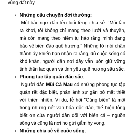
vùng đất này.
Những câu chuyện đời thường:
Một bác ngư dân lớn tuổi từng chia sẻ: "Mỗi lần
ra khơi, tôi không chỉ mang theo lưới và thuyền,
mà còn mang theo niềm tự hào rằng mình đang
bảo vệ biển đảo quê hương." Những lời nói chân
thành ấy khiến bạn nhận ra rằng, dù cuộc sống có
khó khăn, người dân nơi đây vẫn luôn giữ vững
tinh thần lạc quan và tình yêu quê hương sâu sắc.
Phong tục tập quán đặc sắc:
Người dân
Mũi Cà Mau
có những phong tục tập
quán rất đặc biệt, phản ánh sự gắn bó mật thiết
với thiên nhiên. Ví dụ, lễ hội "Cúng biển" là một
trong những nét văn hóa độc đáo, thể hiện lòng
biết ơn của người dân đối với biển cả – nguồn
sống và cũng là nơi họ gửi gắm hy vọng.
Những chia sẻ về cuộc sống: