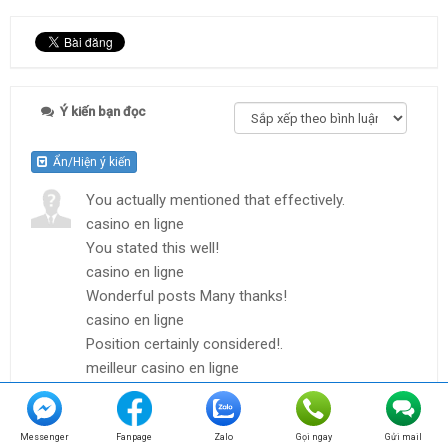
Ý kiến bạn đọc
Ẩn/Hiện ý kiến
You actually mentioned that effectively.
casino en ligne
You stated this well!
casino en ligne
Wonderful posts Many thanks!
casino en ligne
Position certainly considered!.
meilleur casino en ligne
Really all kinds of valuable data!
casino en ligne fiable
With thanks! Lots of knowledge!
Messenger
Fanpage
Zalo
Gọi ngay
Gửi mail