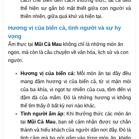
cách chế biến đến cách thưởng thức, tất cả đều
thể hiện sự gắn bó mật thiết giữa con người và
thiên nhiên, giữa quá khứ và hiện tại.
Hương vị của biển cả, tình người và sự hy
vọng
Ẩm thực tại
Mũi Cà Mau
không chỉ là những món ăn
ngon, mà còn là câu chuyện về văn hóa, lịch sử và con
người.
Hương vị của biển cả:
Mỗi món ăn tại đây đều
mang đậm hương vị của biển cả, từ vị mặn mòi
của ba khía, vị ngọt tự nhiên của cua, tôm đến vị
đậm đà của mắm. Đó là những hương vị không
thể tìm thấy ở bất kỳ nơi nào khác.
Tình người ấm áp:
Khi thưởng thức các món ăn
tại
Mũi Cà Mau
, bạn sẽ cảm nhận được sự chân
thành và hiếu khách của người dân nơi đây. Đó là
tình cảm mà họ gửi gắm vào từng món ăn, khiến