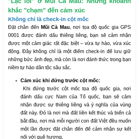
"Lạc lối" ở Mũi Cà Mau: Những khoảnh
khắc "chạm" đến cảm xúc
Không chỉ là check-in cột mốc
Đặt chân đến
Mũi Cà Mau
, nơi tọa độ quốc gia GPS
0001 được đánh dấu thiêng liêng, bạn sẽ cảm nhận
được một cảm giác rất đặc biệt – vừa tự hào, vừa xúc
động. Đây không chỉ là một điểm check-in để lưu giữ
những bức ảnh đẹp, mà còn là nơi đánh thức trong bạn
niềm tự hào dân tộc sâu sắc.
Cảm xúc khi đứng trước cột mốc:
Khi đứng trước cột mốc tọa độ quốc gia, nơi
đánh dấu cực Nam của Tổ quốc, bạn sẽ cảm
nhận được sự thiêng liêng và ý nghĩa của vùng
đất này. Đó là nơi mà đất liền kết thúc và biển cả
bắt đầu, nơi mà mỗi người con đất Việt đều muốn
một lần được đặt chân đến để cảm nhận sự kết
nối với quê hương.